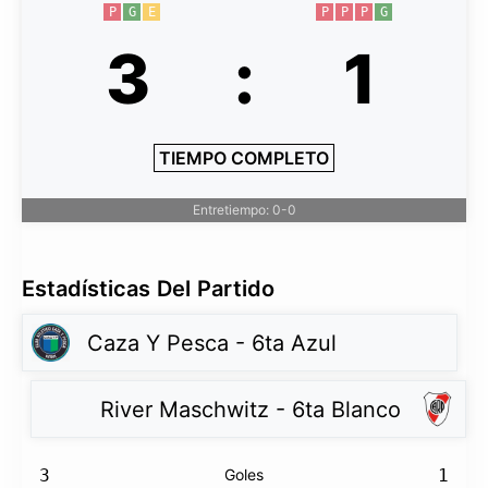
P
G
E
P
P
P
G
3
:
1
TIEMPO COMPLETO
Entretiempo: 0-0
Estadísticas Del Partido
Caza Y Pesca - 6ta Azul
River Maschwitz - 6ta Blanco
3
Goles
1