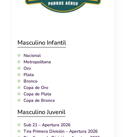
Masculino Infantil
Nacional
Metropolitana
Oro
Plata
Bronce
Copa de Oro
Copa de Plata
Copa de Bronce
Masculino Juvenil
Sub 21 – Apertura 2026
Tira Primera División – Apertura 2026