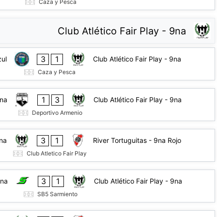
Caza y Pesca
Club Atlético Fair Play - 9na
3
1
ul
Club Atlético Fair Play - 9na
Caza y Pesca
1
3
9na
Club Atlético Fair Play - 9na
Deportivo Armenio
3
1
9na
River Tortuguitas - 9na Rojo
Club Atletico Fair Play
3
1
9na
Club Atlético Fair Play - 9na
SB5 Sarmiento