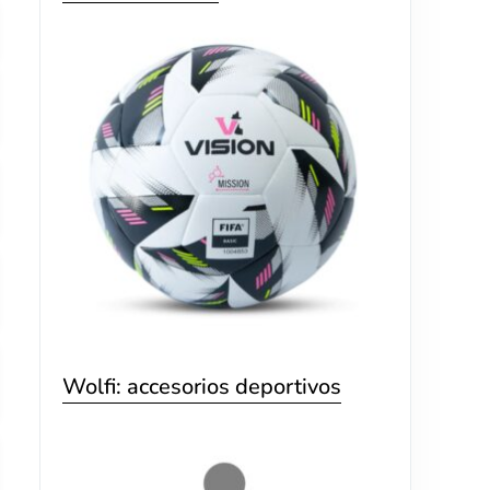
Wolfi: accesorios deportivos