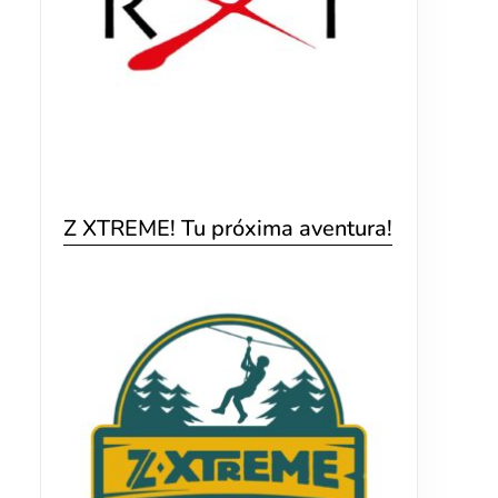
Z XTREME! Tu próxima aventura!