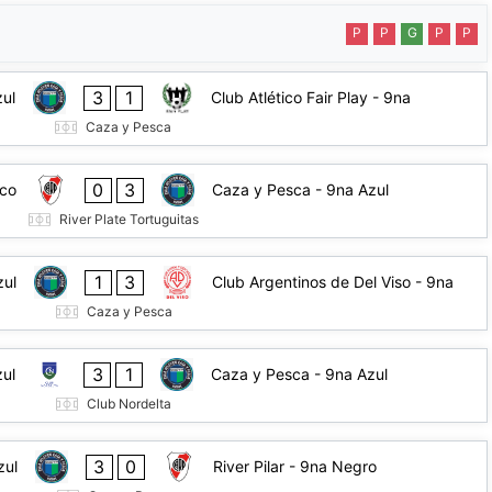
P
P
G
P
P
3
1
ul
Club Atlético Fair Play - 9na
Caza y Pesca
0
3
nco
Caza y Pesca - 9na Azul
River Plate Tortuguitas
1
3
zul
Club Argentinos de Del Viso - 9na
Caza y Pesca
3
1
zul
Caza y Pesca - 9na Azul
Club Nordelta
3
0
zul
River Pilar - 9na Negro