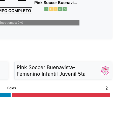
Pink Soccer Buenavista- Femenino Infantil Juvenil 5ta
G
E
E
G
G
MPO COMPLETO
Entretiempo: 0-0
Pink Soccer Buenavista-
Femenino Infantil Juvenil 5ta
Goles
2