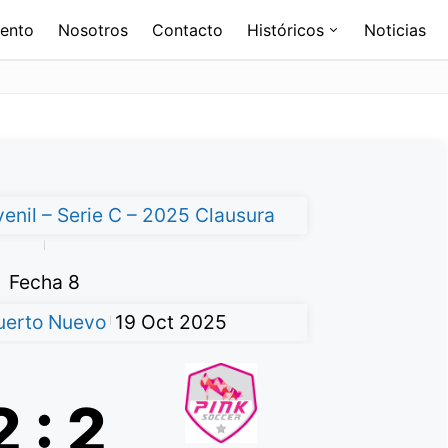
ento
Nosotros
Contacto
Históricos
Noticias
venil – Serie C – 2025 Clausura
|
Fecha 8
Puerto Nuevo
19 Oct 2025
|
2
:
2