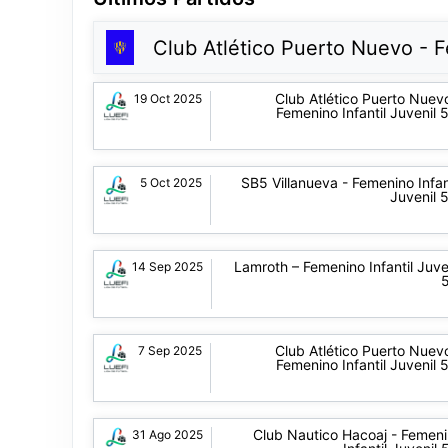
Club Atlético Puerto Nuevo - F
Club Atlético Puerto Nuev
19 Oct 2025
Femenino Infantil Juvenil 
SB5 Villanueva - Femenino Infan
5 Oct 2025
Juvenil 
Lamroth – Femenino Infantil Juve
14 Sep 2025
5
Club Atlético Puerto Nuev
7 Sep 2025
Femenino Infantil Juvenil 
Club Nautico Hacoaj - Femen
31 Ago 2025