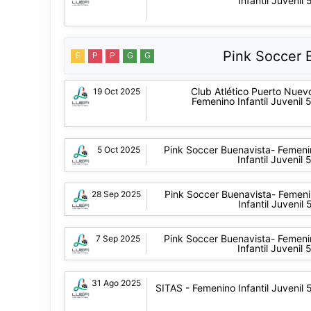
Infantil Juvenil 
Pink Soccer B
E
P
P
G
G
Club Atlético Puerto Nuev
19 Oct 2025
Femenino Infantil Juvenil 
Pink Soccer Buenavista- Femeni
5 Oct 2025
Infantil Juvenil 
Pink Soccer Buenavista- Femen
28 Sep 2025
Infantil Juvenil 
Pink Soccer Buenavista- Femeni
7 Sep 2025
Infantil Juvenil 
31 Ago 2025
SITAS - Femenino Infantil Juvenil 