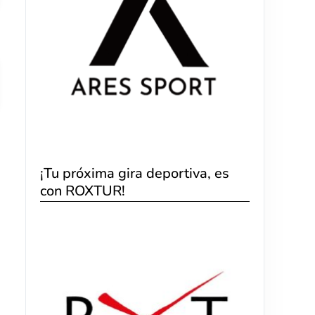
¡Tu próxima gira deportiva, es
con ROXTUR!