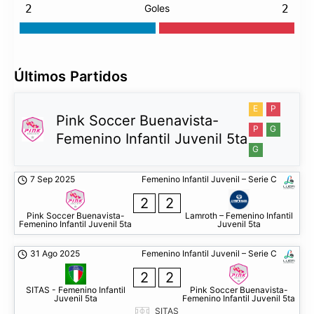
2
Goles
2
Últimos Partidos
E
P
Pink Soccer Buenavista-
P
G
Femenino Infantil Juvenil 5ta
G
7 Sep 2025
Femenino Infantil Juvenil – Serie C
2
2
Pink Soccer Buenavista-
Lamroth – Femenino Infantil
Femenino Infantil Juvenil 5ta
Juvenil 5ta
31 Ago 2025
Femenino Infantil Juvenil – Serie C
2
2
SITAS - Femenino Infantil
Pink Soccer Buenavista-
Juvenil 5ta
Femenino Infantil Juvenil 5ta
SITAS