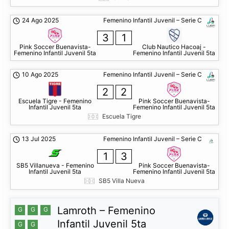
24 Ago 2025
Femenino Infantil Juvenil – Serie C
3
1
Pink Soccer Buenavista-
Club Nautico Hacoaj -
Femenino Infantil Juvenil 5ta
Femenino Infantil Juvenil 5ta
10 Ago 2025
Femenino Infantil Juvenil – Serie C
2
2
Escuela Tigre - Femenino
Pink Soccer Buenavista-
Infantil Juvenil 5ta
Femenino Infantil Juvenil 5ta
Escuela Tigre
13 Jul 2025
Femenino Infantil Juvenil – Serie C
1
3
SB5 Villanueva - Femenino
Pink Soccer Buenavista-
Infantil Juvenil 5ta
Femenino Infantil Juvenil 5ta
SB5 Villa Nueva
Lamroth – Femenino
G
G
G
Infantil Juvenil 5ta
G
G