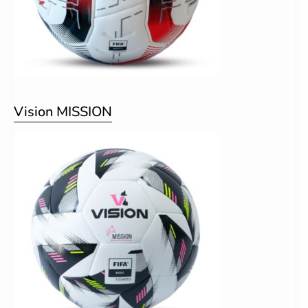
Vision MISSION