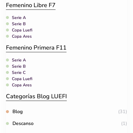
Femenino Libre F7
Serie A
Serie B
Copa Luefi
Copa Ares
Femenino Primera F11
Serie A
Serie B
Serie C
Copa Luefi
Copa Ares
Categorías Blog LUEFI
Blog
(31)
Descanso
(1)