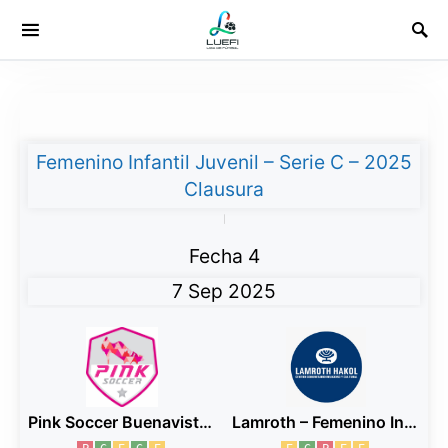
Femenino Infantil Juvenil – Serie C – 2025
Clausura
|
Fecha 4
7 Sep 2025
Pink Soccer Buenavista- Femenino Infantil Juvenil 5ta
Lamroth – Femenino Infantil Juvenil 5ta