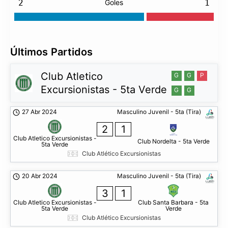
2
Goles
1
Últimos Partidos
Club Atletico
G
G
P
Excursionistas - 5ta Verde
G
G
27 Abr 2024
Masculino Juvenil - 5ta (Tira)
2
1
Club Atletico Excursionistas -
Club Nordelta - 5ta Verde
5ta Verde
Club Atlético Excursionistas
20 Abr 2024
Masculino Juvenil - 5ta (Tira)
3
1
Club Atletico Excursionistas -
Club Santa Barbara - 5ta
5ta Verde
Verde
Club Atlético Excursionistas