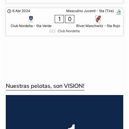
6 Abr 2024
Masculino Juvenil - 5ta (Tira)
1
0
Club Nordelta - 5ta Verde
River Maschwitz - 5ta Rojo
Club Nordelta
Nuestras pelotas, son VISION!