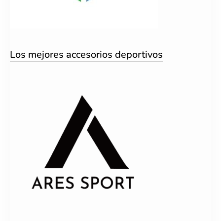
Los mejores accesorios deportivos