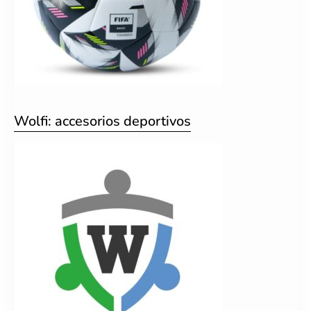
Wolfi: accesorios deportivos