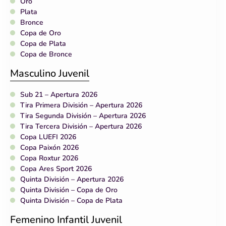
Oro
Plata
Bronce
Copa de Oro
Copa de Plata
Copa de Bronce
Masculino Juvenil
Sub 21 – Apertura 2026
Tira Primera División – Apertura 2026
Tira Segunda División – Apertura 2026
Tira Tercera División – Apertura 2026
Copa LUEFI 2026
Copa Paixón 2026
Copa Roxtur 2026
Copa Ares Sport 2026
Quinta División – Apertura 2026
Quinta División – Copa de Oro
Quinta División – Copa de Plata
Femenino Infantil Juvenil