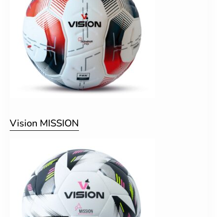
Vision MISSION