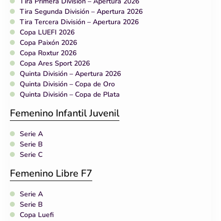
Tira Primera División – Apertura 2026
Tira Segunda División – Apertura 2026
Tira Tercera División – Apertura 2026
Copa LUEFI 2026
Copa Paixón 2026
Copa Roxtur 2026
Copa Ares Sport 2026
Quinta División – Apertura 2026
Quinta División – Copa de Oro
Quinta División – Copa de Plata
Femenino Infantil Juvenil
Serie A
Serie B
Serie C
Femenino Libre F7
Serie A
Serie B
Copa Luefi