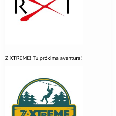
Z XTREME! Tu próxima aventura!