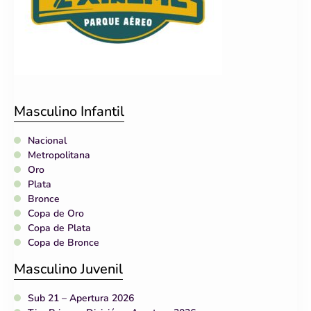
Masculino Infantil
Nacional
Metropolitana
Oro
Plata
Bronce
Copa de Oro
Copa de Plata
Copa de Bronce
Masculino Juvenil
Sub 21 – Apertura 2026