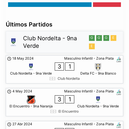
Últimos Partidos
Club Nordelta - 9na
G
G
G
E
Verde
E
18 May 2024
Masculino Infantil - Zona Plata
3
1
Club Nordelta - 9na Verde
Delta FC - 9na Blanco
Club Nordelta
4 May 2024
Masculino Infantil - Zona Plata
3
1
El Encuentro - 9na Naranja
Club Nordelta - 9na Verde
El Encuentro
27 Abr 2024
Masculino Infantil - Zona Plata