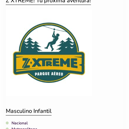
Z XTREME! Tu próxima aventura!
Masculino Infantil
Nacional