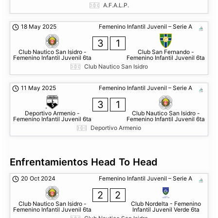
A.F.A.L.P.
18 May 2025
Femenino Infantil Juvenil – Serie A
3
1
Club Nautico San Isidro -
Club San Fernando -
Femenino Infantil Juvenil 6ta
Femenino Infantil Juvenil 6ta
Club Nautico San Isidro
11 May 2025
Femenino Infantil Juvenil – Serie A
3
1
Deportivo Armenio -
Club Nautico San Isidro -
Femenino Infantil Juvenil 6ta
Femenino Infantil Juvenil 6ta
Deportivo Armenio
Enfrentamientos Head To Head
20 Oct 2024
Femenino Infantil Juvenil – Serie A
2
2
Club Nautico San Isidro -
Club Nordelta - Femenino
Femenino Infantil Juvenil 6ta
Infantil Juvenil Verde 6ta