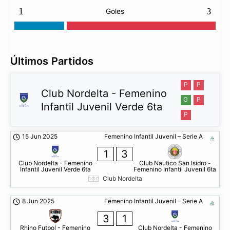
1
Goles
3
Últimos Partidos
P
P
Club Nordelta - Femenino
G
P
Infantil Juvenil Verde 6ta
P
15 Jun 2025
Femenino Infantil Juvenil – Serie A
1
3
Club Nordelta - Femenino
Club Nautico San Isidro -
Infantil Juvenil Verde 6ta
Femenino Infantil Juvenil 6ta
Club Nordelta
8 Jun 2025
Femenino Infantil Juvenil – Serie A
3
1
Rhino Futbol - Femenino
Club Nordelta - Femenino