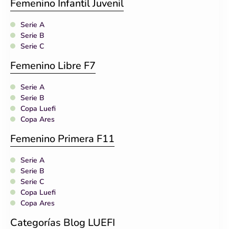
Femenino Infantil Juvenil
Serie A
Serie B
Serie C
Femenino Libre F7
Serie A
Serie B
Copa Luefi
Copa Ares
Femenino Primera F11
Serie A
Serie B
Serie C
Copa Luefi
Copa Ares
Categorías Blog LUEFI