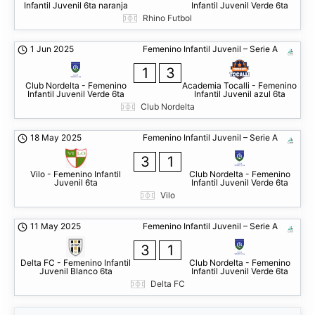
Infantil Juvenil 6ta naranja
Infantil Juvenil Verde 6ta
Rhino Futbol
1 Jun 2025
Femenino Infantil Juvenil – Serie A
1
3
Club Nordelta - Femenino
Academia Tocalli - Femenino
Infantil Juvenil Verde 6ta
Infantil Juvenil azul 6ta
Club Nordelta
18 May 2025
Femenino Infantil Juvenil – Serie A
3
1
Vilo - Femenino Infantil
Club Nordelta - Femenino
Juvenil 6ta
Infantil Juvenil Verde 6ta
Vilo
11 May 2025
Femenino Infantil Juvenil – Serie A
3
1
Delta FC - Femenino Infantil
Club Nordelta - Femenino
Juvenil Blanco 6ta
Infantil Juvenil Verde 6ta
Delta FC