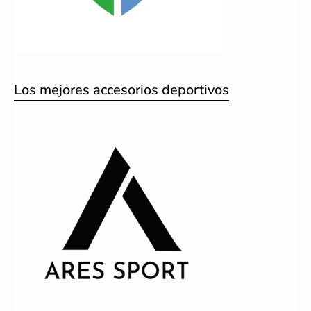
Los mejores accesorios deportivos