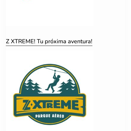
Z XTREME! Tu próxima aventura!