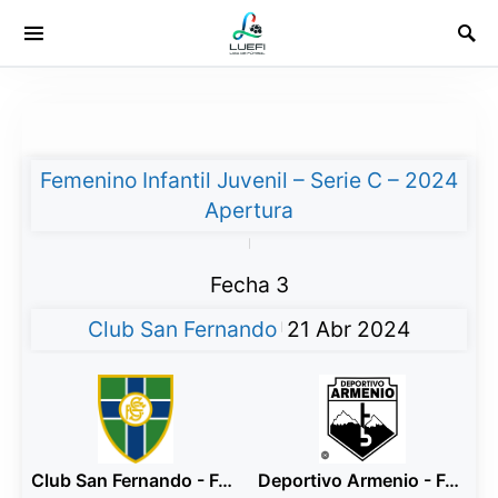
Femenino Infantil Juvenil – Serie C – 2024
Apertura
|
Fecha 3
Club San Fernando
21 Abr 2024
|
Club San Fernando - Femenino Infantil Juvenil 7ma
Deportivo Armenio - Femenino Infantil Juvenil 7ma