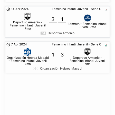
14 Abr 2024
Femenino Infantil Juvenil – Serie C
3
1
Deportivo Armenio -
Lamroth – Femenino Infantil
Femenino Infantil Juvenil
Juvenil 7ma
7ma
Deportivo Armenio
7 Abr 2024
Femenino Infantil Juvenil – Serie C
1
3
Organización Hebrea Macabi
Deportivo Armenio -
- Femenino Infantil Juvenil
Femenino Infantil Juvenil
7ma
7ma
Organización Hebrea Macabi