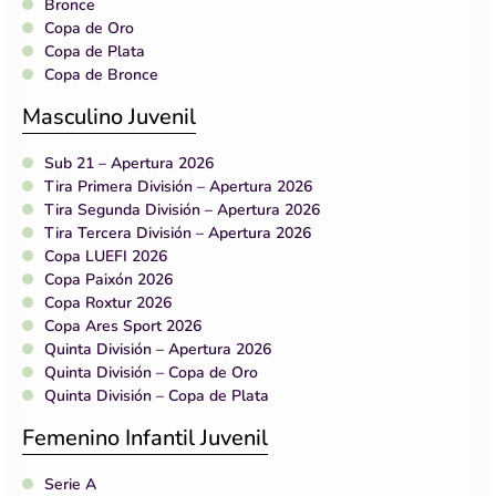
Bronce
Copa de Oro
Copa de Plata
Copa de Bronce
Masculino Juvenil
Sub 21 – Apertura 2026
Tira Primera División – Apertura 2026
Tira Segunda División – Apertura 2026
Tira Tercera División – Apertura 2026
Copa LUEFI 2026
Copa Paixón 2026
Copa Roxtur 2026
Copa Ares Sport 2026
Quinta División – Apertura 2026
Quinta División – Copa de Oro
Quinta División – Copa de Plata
Femenino Infantil Juvenil
Serie A