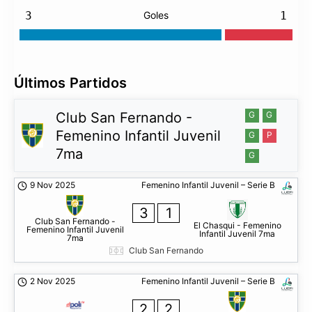
3
Goles
1
Últimos Partidos
Club San Fernando -
G
G
Femenino Infantil Juvenil
G
P
7ma
G
9 Nov 2025
Femenino Infantil Juvenil – Serie B
3
1
Club San Fernando -
El Chasqui - Femenino
Femenino Infantil Juvenil
Infantil Juvenil 7ma
7ma
Club San Fernando
2 Nov 2025
Femenino Infantil Juvenil – Serie B
2
2