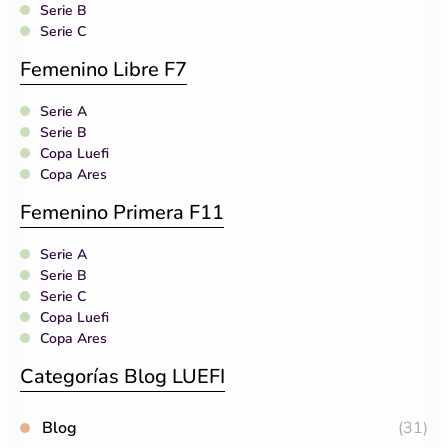
Serie B
Serie C
Femenino Libre F7
Serie A
Serie B
Copa Luefi
Copa Ares
Femenino Primera F11
Serie A
Serie B
Serie C
Copa Luefi
Copa Ares
Categorías Blog LUEFI
Blog
(31)