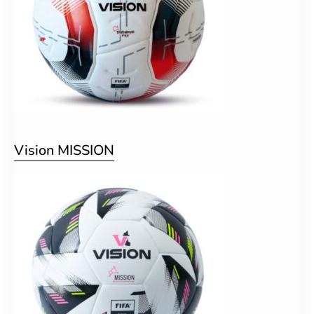
Vision MISSION