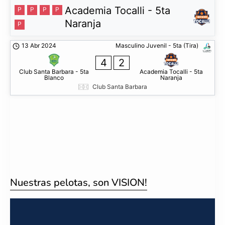
Academia Tocalli - 5ta
P
P
P
P
Naranja
P
13 Abr 2024
Masculino Juvenil - 5ta (Tira)
4
2
Club Santa Barbara - 5ta
Academia Tocalli - 5ta
Blanco
Naranja
Club Santa Barbara
Nuestras pelotas, son VISION!