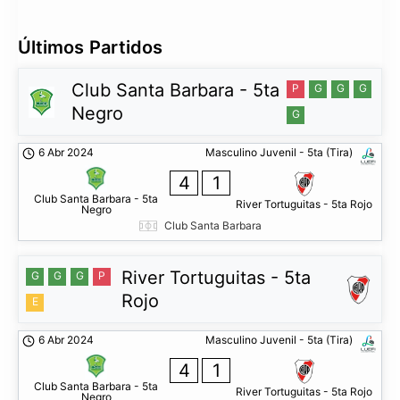
Últimos Partidos
Club Santa Barbara - 5ta
P
G
G
G
Negro
G
6 Abr 2024
Masculino Juvenil - 5ta (Tira)
4
1
Club Santa Barbara - 5ta
River Tortuguitas - 5ta Rojo
Negro
Club Santa Barbara
River Tortuguitas - 5ta
G
G
G
P
Rojo
E
6 Abr 2024
Masculino Juvenil - 5ta (Tira)
4
1
Club Santa Barbara - 5ta
River Tortuguitas - 5ta Rojo
Negro