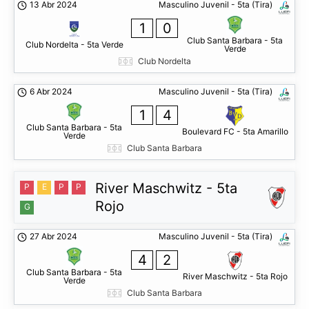
13 Abr 2024
Masculino Juvenil - 5ta (Tira)
1
0
Club Santa Barbara - 5ta
Club Nordelta - 5ta Verde
Verde
Club Nordelta
6 Abr 2024
Masculino Juvenil - 5ta (Tira)
1
4
Club Santa Barbara - 5ta
Boulevard FC - 5ta Amarillo
Verde
Club Santa Barbara
River Maschwitz - 5ta
P
E
P
P
Rojo
G
27 Abr 2024
Masculino Juvenil - 5ta (Tira)
4
2
Club Santa Barbara - 5ta
River Maschwitz - 5ta Rojo
Verde
Club Santa Barbara