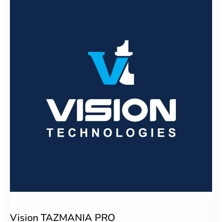
Vision TAZMANIA PRO