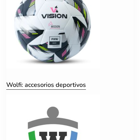
Wolfi: accesorios deportivos