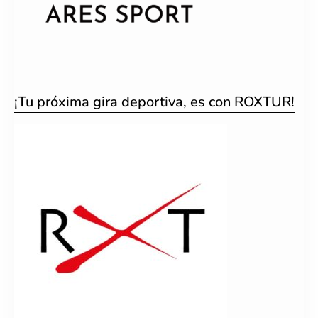
¡Tu próxima gira deportiva, es con ROXTUR!