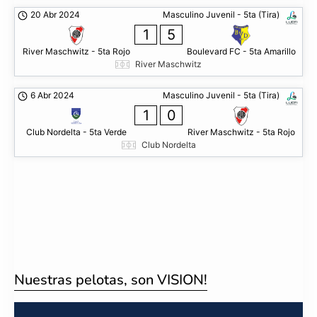
20 Abr 2024
Masculino Juvenil - 5ta (Tira)
1
5
River Maschwitz - 5ta Rojo
Boulevard FC - 5ta Amarillo
River Maschwitz
6 Abr 2024
Masculino Juvenil - 5ta (Tira)
1
0
Club Nordelta - 5ta Verde
River Maschwitz - 5ta Rojo
Club Nordelta
Nuestras pelotas, son VISION!