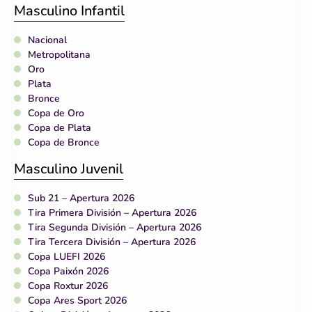
Masculino Infantil
Nacional
Metropolitana
Oro
Plata
Bronce
Copa de Oro
Copa de Plata
Copa de Bronce
Masculino Juvenil
Sub 21 – Apertura 2026
Tira Primera División – Apertura 2026
Tira Segunda División – Apertura 2026
Tira Tercera División – Apertura 2026
Copa LUEFI 2026
Copa Paixón 2026
Copa Roxtur 2026
Copa Ares Sport 2026