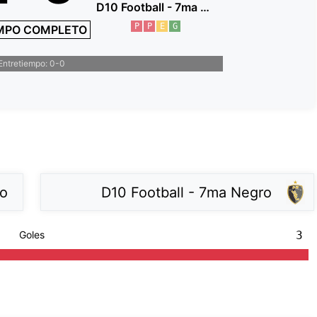
D10 Football - 7ma Negro
P
P
E
G
MPO COMPLETO
Entretiempo: 0-0
ro
D10 Football - 7ma Negro
Goles
3