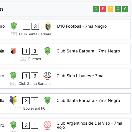
ro
G
P
E
G
G
1
3
gro
D10 Football - 7ma Negro
Club Santa Barbara
1
3
ja
Club Santa Barbara - 7ma Negro
Puertos
1
3
ro
Club Sirio Libanes - 7ma
Club Santa Barbara
3
1
llo
Club Santa Barbara - 7ma Negro
Boulevard FC
Club Argentinos de Del Viso - 7ma
3
1
ro
Rojo