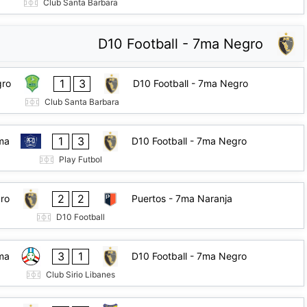
Club Santa Barbara
D10 Football - 7ma Negro
1
3
gro
D10 Football - 7ma Negro
Club Santa Barbara
1
3
7ma
D10 Football - 7ma Negro
Play Futbol
2
2
ro
Puertos - 7ma Naranja
D10 Football
3
1
7ma
D10 Football - 7ma Negro
Club Sirio Libanes