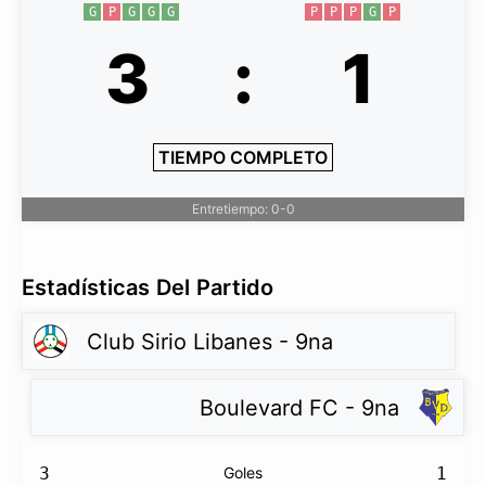
G
P
G
G
G
P
P
P
G
P
3
:
1
TIEMPO COMPLETO
Entretiempo: 0-0
Estadísticas Del Partido
Club Sirio Libanes - 9na
Boulevard FC - 9na
3
Goles
1