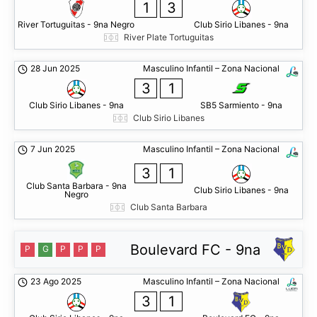
1
3
River Tortuguitas - 9na Negro
Club Sirio Libanes - 9na
River Plate Tortuguitas
28 Jun 2025
Masculino Infantil – Zona Nacional
3
1
Club Sirio Libanes - 9na
SB5 Sarmiento - 9na
Club Sirio Libanes
7 Jun 2025
Masculino Infantil – Zona Nacional
3
1
Club Santa Barbara - 9na
Club Sirio Libanes - 9na
Negro
Club Santa Barbara
Boulevard FC - 9na
P
G
P
P
P
23 Ago 2025
Masculino Infantil – Zona Nacional
3
1