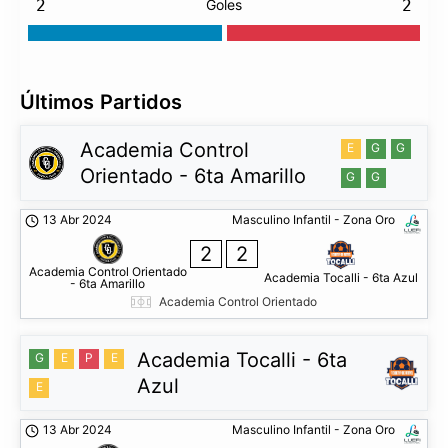
2
Goles
2
Últimos Partidos
Academia Control
E
G
G
Orientado - 6ta Amarillo
G
G
13 Abr 2024
Masculino Infantil - Zona Oro
2
2
Academia Control Orientado
Academia Tocalli - 6ta Azul
- 6ta Amarillo
Academia Control Orientado
Academia Tocalli - 6ta
G
E
P
E
Azul
E
13 Abr 2024
Masculino Infantil - Zona Oro