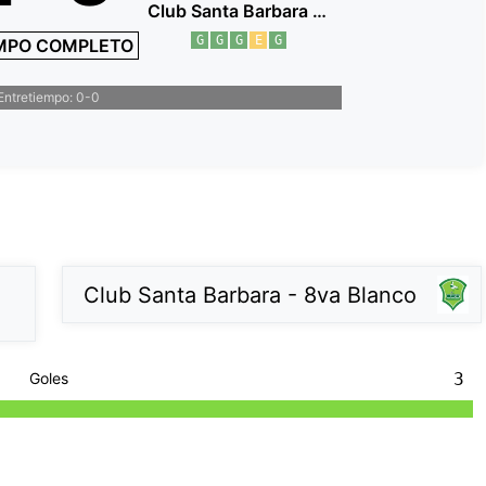
Club Santa Barbara - 8va Blanco
G
G
G
E
G
MPO COMPLETO
Entretiempo: 0-0
Club Santa Barbara - 8va Blanco
Goles
3