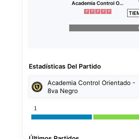
Academia Control Orientado - 8va Negro
P
P
P
P
P
TIE
Estadísticas Del Partido
Academia Control Orientado -
8va Negro
1
Últimos Partidos