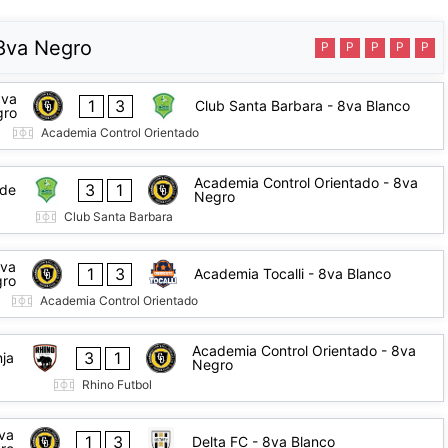
 8va Negro
P
P
P
P
P
8va
1
3
Club Santa Barbara - 8va Blanco
gro
Academia Control Orientado
Academia Control Orientado - 8va
3
1
rde
Negro
Club Santa Barbara
8va
1
3
Academia Tocalli - 8va Blanco
ro
Academia Control Orientado
Academia Control Orientado - 8va
3
1
nja
Negro
Rhino Futbol
va
1
3
Delta FC - 8va Blanco