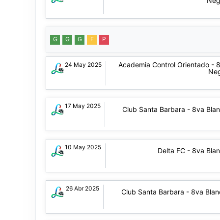
Neg
G
G
G
E
P
Academia Control Orientado - 
24 May 2025
Ne
17 May 2025
Club Santa Barbara - 8va Bla
10 May 2025
Delta FC - 8va Bla
26 Abr 2025
Club Santa Barbara - 8va Bla