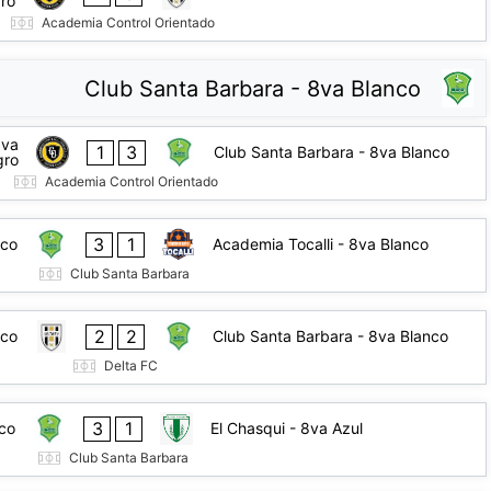
ro
Academia Control Orientado
Club Santa Barbara - 8va Blanco
8va
1
3
Club Santa Barbara - 8va Blanco
gro
Academia Control Orientado
3
1
nco
Academia Tocalli - 8va Blanco
Club Santa Barbara
2
2
nco
Club Santa Barbara - 8va Blanco
Delta FC
3
1
nco
El Chasqui - 8va Azul
Club Santa Barbara