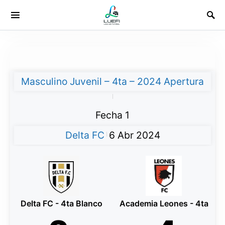
Masculino Juvenil – 4ta – 2024 Apertura
|
Fecha 1
Delta FC
6 Abr 2024
|
Delta FC - 4ta Blanco
Academia Leones - 4ta