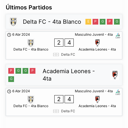
Últimos Partidos
Delta FC - 4ta Blanco
E
P
G
P
G
6 Abr 2024
Masculino Juvenil - 4ta
2
4
Delta FC - 4ta Blanco
Academia Leones - 4ta
Delta FC
Academia Leones -
P
G
G
P
4ta
G
6 Abr 2024
Masculino Juvenil - 4ta
2
4
Delta FC - 4ta Blanco
Academia Leones - 4ta
Delta FC