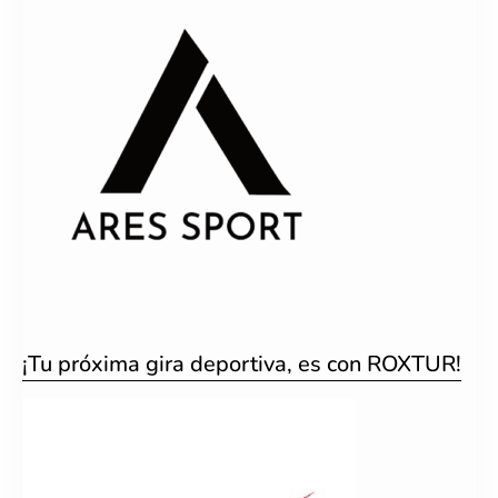
¡Tu próxima gira deportiva, es con ROXTUR!