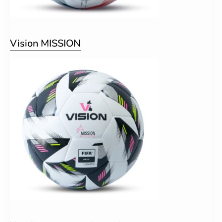
Vision MISSION