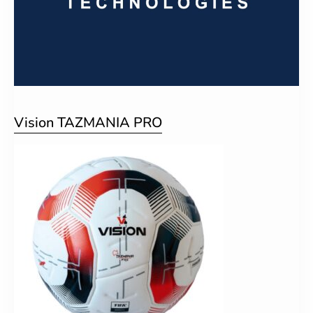
Vision TAZMANIA PRO