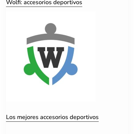
Wolfi: accesorios deportivos
Los mejores accesorios deportivos