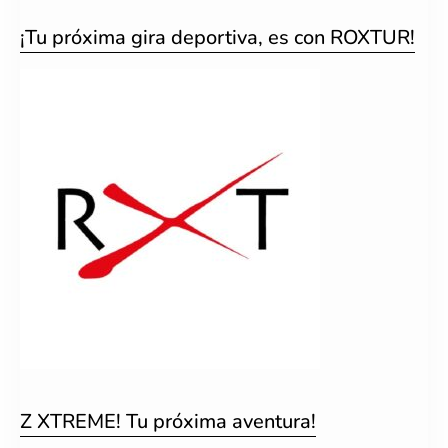
¡Tu próxima gira deportiva, es con ROXTUR!
Z XTREME! Tu próxima aventura!