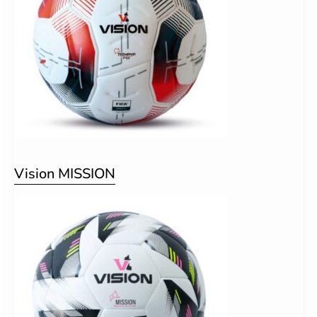
Vision MISSION