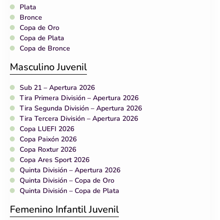
Plata
Bronce
Copa de Oro
Copa de Plata
Copa de Bronce
Masculino Juvenil
Sub 21 – Apertura 2026
Tira Primera División – Apertura 2026
Tira Segunda División – Apertura 2026
Tira Tercera División – Apertura 2026
Copa LUEFI 2026
Copa Paixón 2026
Copa Roxtur 2026
Copa Ares Sport 2026
Quinta División – Apertura 2026
Quinta División – Copa de Oro
Quinta División – Copa de Plata
Femenino Infantil Juvenil