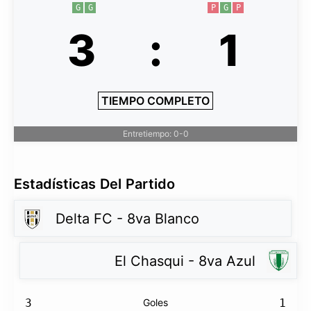
G
G
P
G
P
3
:
1
TIEMPO COMPLETO
Entretiempo: 0-0
Estadísticas Del Partido
Delta FC - 8va Blanco
El Chasqui - 8va Azul
3
Goles
1