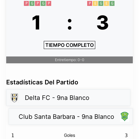
P
G
P
G
P
P
E
G
E
G
1
:
3
TIEMPO COMPLETO
Entretiempo: 0-0
Estadísticas Del Partido
Delta FC - 9na Blanco
Club Santa Barbara - 9na Blanco
1
Goles
3