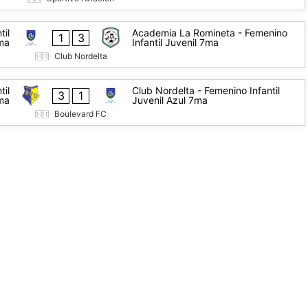
til
Academia La Romineta - Femenino
1
3
7ma
Infantil Juvenil 7ma
Club Nordelta
til
Club Nordelta - Femenino Infantil
3
1
ma
Juvenil Azul 7ma
Boulevard FC