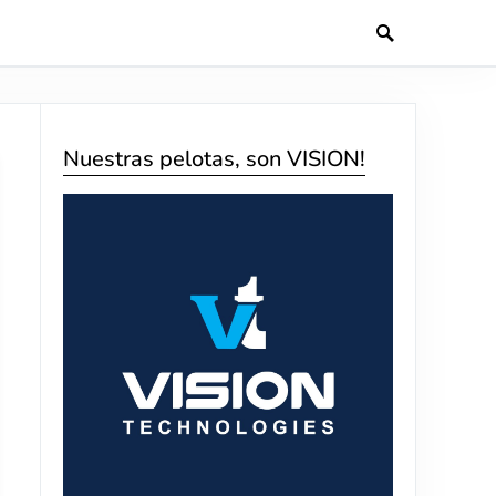
Nuestras pelotas, son VISION!