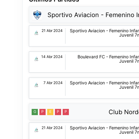
Sportivo Aviacion - Femenino I
Sportivo Aviacion - Femenino Infan
21 Abr 2024
Juvenil 7
Boulevard FC - Femenino Infan
14 Abr 2024
Juvenil 7
Sportivo Aviacion - Femenino Infan
7 Abr 2024
Juvenil 7
Club Norde
G
P
E
P
P
Sportivo Aviacion - Femenino Infan
21 Abr 2024
Juvenil 7