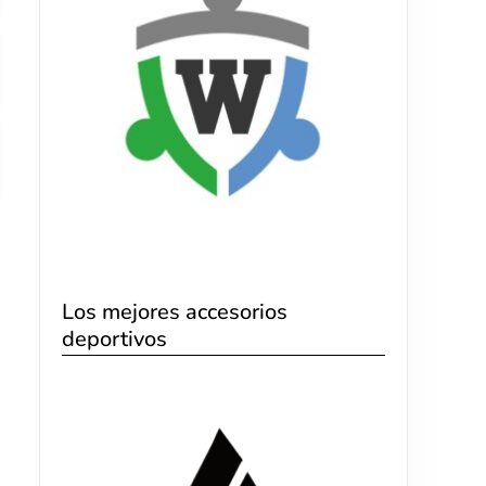
Los mejores accesorios
deportivos