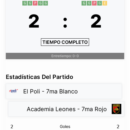
G
G
P
G
G
G
G
P
G
E
2
:
2
TIEMPO COMPLETO
Entretiempo: 0-0
Estadísticas Del Partido
El Poli - 7ma Blanco
Academia Leones - 7ma Rojo
2
Goles
2