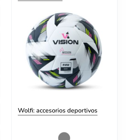
Wolfi: accesorios deportivos