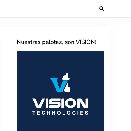
Nuestras pelotas, son VISION!