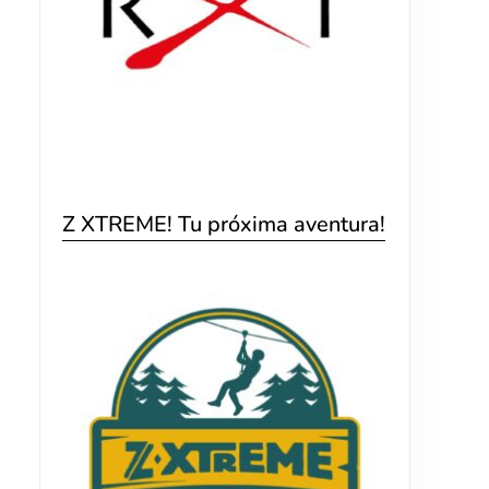
Z XTREME! Tu próxima aventura!