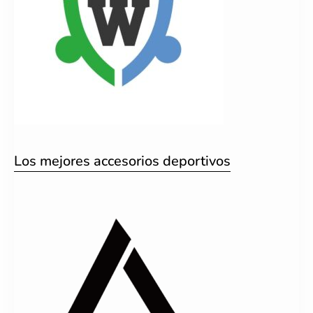
Los mejores accesorios deportivos