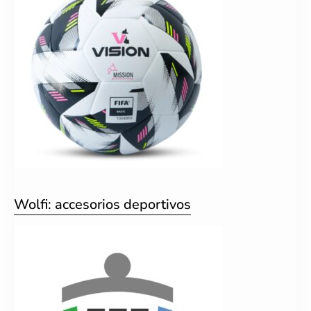
Wolfi: accesorios deportivos