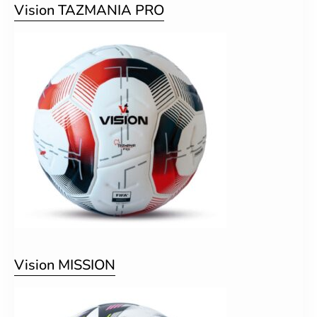
Vision TAZMANIA PRO
Vision MISSION