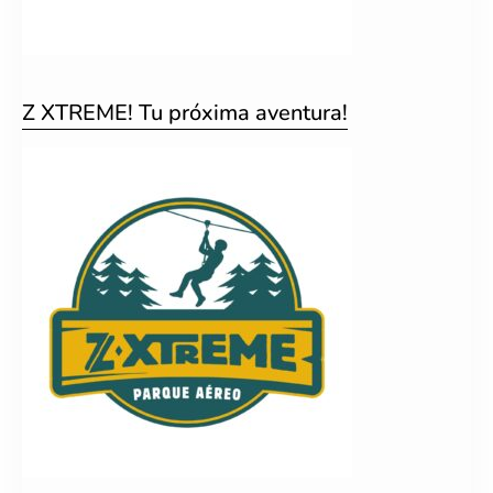
Z XTREME! Tu próxima aventura!