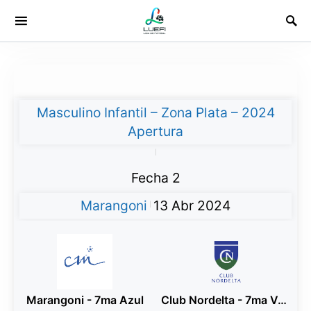
Masculino Infantil – Zona Plata – 2024
Apertura
|
Fecha 2
Marangoni
13 Abr 2024
|
Marangoni - 7ma Azul
Club Nordelta - 7ma Verde