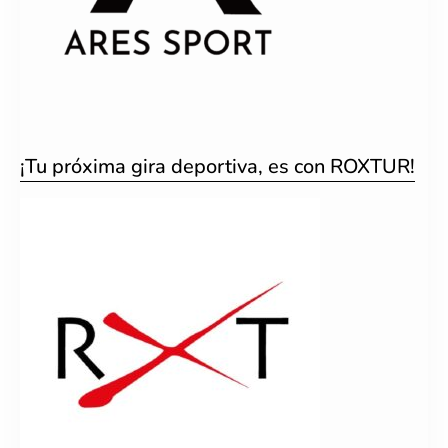
¡Tu próxima gira deportiva, es con ROXTUR!