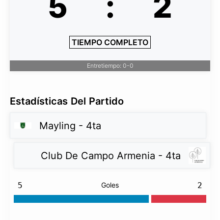
5
:
2
TIEMPO COMPLETO
Entretiempo: 0-0
Estadísticas Del Partido
Mayling - 4ta
Club De Campo Armenia - 4ta
5
Goles
2