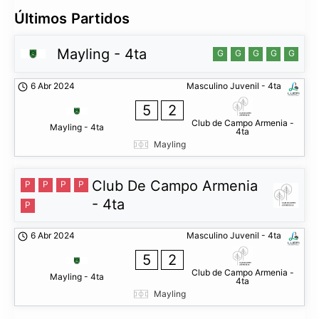
Últimos Partidos
Mayling - 4ta
G
G
G
G
G
6 Abr 2024
Masculino Juvenil - 4ta
5
2
Club de Campo Armenia -
Mayling - 4ta
4ta
Mayling
Club De Campo Armenia
P
P
P
P
- 4ta
P
6 Abr 2024
Masculino Juvenil - 4ta
5
2
Club de Campo Armenia -
Mayling - 4ta
4ta
Mayling