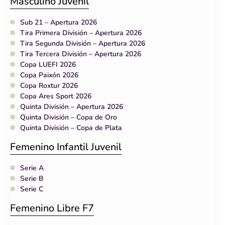
Masculino Juvenil
Sub 21 – Apertura 2026
Tira Primera División – Apertura 2026
Tira Segunda División – Apertura 2026
Tira Tercera División – Apertura 2026
Copa LUEFI 2026
Copa Paixón 2026
Copa Roxtur 2026
Copa Ares Sport 2026
Quinta División – Apertura 2026
Quinta División – Copa de Oro
Quinta División – Copa de Plata
Femenino Infantil Juvenil
Serie A
Serie B
Serie C
Femenino Libre F7