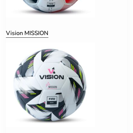
Vision MISSION