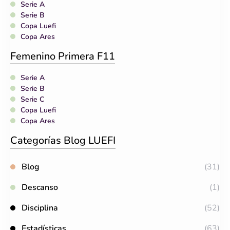
Serie A
Serie B
Copa Luefi
Copa Ares
Femenino Primera F11
Serie A
Serie B
Serie C
Copa Luefi
Copa Ares
Categorías Blog LUEFI
Blog
(31)
Descanso
(1)
Disciplina
(52)
Estadísticas
(63)