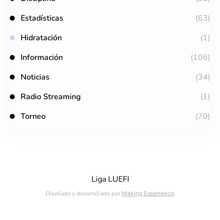
Estadísticas
(63)
Hidratación
(1)
Información
(106)
Noticias
(34)
Radio Streaming
(1)
Torneo
(70)
Liga LUEFI
Diseñado y desarrollado por
Making Experience