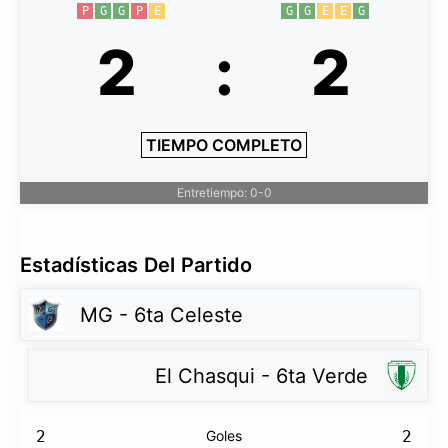
P
G
G
P
E
G
G
E
E
G
2
:
2
TIEMPO COMPLETO
Entretiempo: 0-0
Estadísticas Del Partido
MG - 6ta Celeste
El Chasqui - 6ta Verde
2
Goles
2