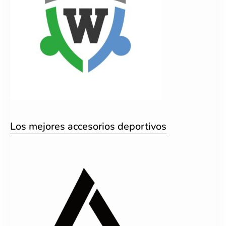
Los mejores accesorios deportivos