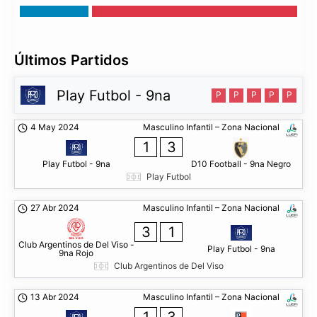
Últimos Partidos
Play Futbol - 9na
P
P
P
P
P
4 May 2024
Masculino Infantil – Zona Nacional
1
3
Play Futbol - 9na
D10 Football - 9na Negro
Play Futbol
27 Abr 2024
Masculino Infantil – Zona Nacional
3
1
Club Argentinos de Del Viso -
Play Futbol - 9na
9na Rojo
Club Argentinos de Del Viso
13 Abr 2024
Masculino Infantil – Zona Nacional