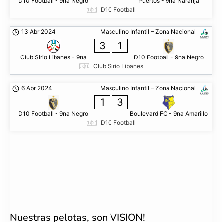
D10 Football - 9na Negro
Puertos - 9na Naranja
D10 Football
13 Abr 2024
Masculino Infantil – Zona Nacional
3
1
Club Sirio Libanes - 9na
D10 Football - 9na Negro
Club Sirio Libanes
6 Abr 2024
Masculino Infantil – Zona Nacional
1
3
D10 Football - 9na Negro
Boulevard FC - 9na Amarillo
D10 Football
Nuestras pelotas, son VISION!