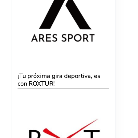
¡Tu próxima gira deportiva, es
con ROXTUR!