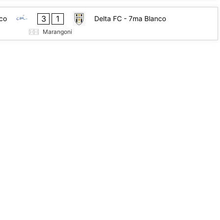
3
1
co
Delta FC - 7ma Blanco
Marangoni