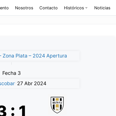
ento
Nosotros
Contacto
Históricos
Noticias
 – Zona Plata – 2024 Apertura
|
Fecha 3
Escobar
27 Abr 2024
|
3
:
1