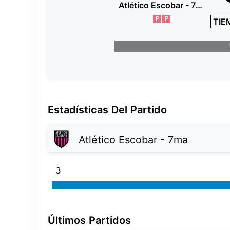
Atlético Escobar - 7ma
P
P
TIE
Estadísticas Del Partido
Atlético Escobar - 7ma
3
Últimos Partidos