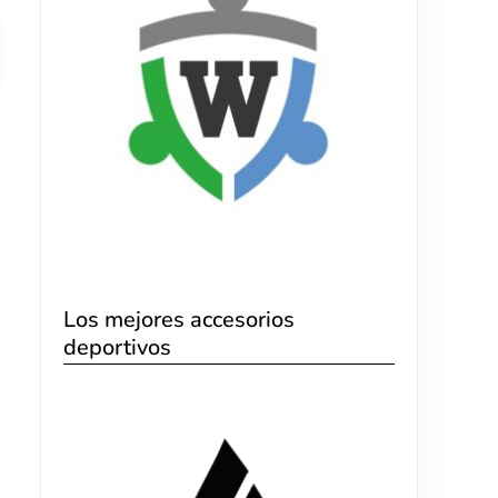
Los mejores accesorios
deportivos