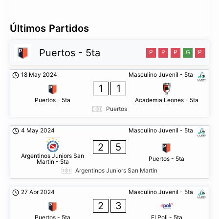
Últimos Partidos
Puertos - 5ta
P
P
P
G
P
18 May 2024
Masculino Juvenil - 5ta
1
1
Puertos - 5ta
Academia Leones - 5ta
Puertos
4 May 2024
Masculino Juvenil - 5ta
2
5
Argentinos Juniors San
Puertos - 5ta
Martin - 5ta
Argentinos Juniors San Martin
27 Abr 2024
Masculino Juvenil - 5ta
2
3
Puertos - 5ta
El Poli - 5ta