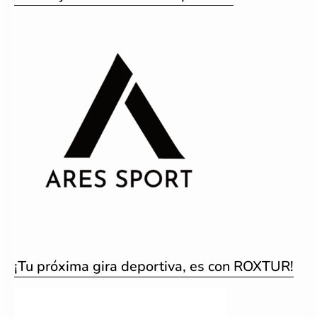
¡Tu próxima gira deportiva, es con ROXTUR!