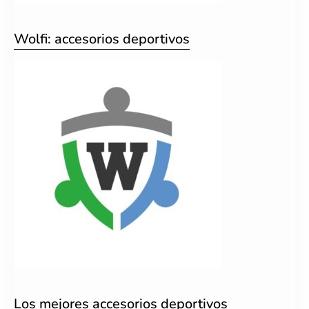
Wolfi: accesorios deportivos
Los mejores accesorios deportivos