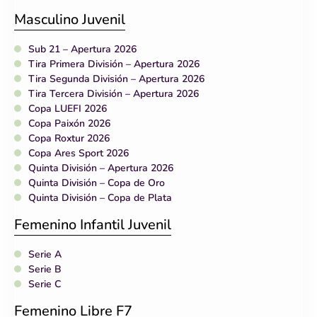
Masculino Juvenil
Sub 21 – Apertura 2026
Tira Primera División – Apertura 2026
Tira Segunda División – Apertura 2026
Tira Tercera División – Apertura 2026
Copa LUEFI 2026
Copa Paixón 2026
Copa Roxtur 2026
Copa Ares Sport 2026
Quinta División – Apertura 2026
Quinta División – Copa de Oro
Quinta División – Copa de Plata
Femenino Infantil Juvenil
Serie A
Serie B
Serie C
Femenino Libre F7