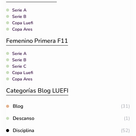
Serie A
Serie B
Copa Luefi
Copa Ares
Femenino Primera F11
Serie A
Serie B
Serie C
Copa Luefi
Copa Ares
Categorías Blog LUEFI
Blog
(31)
Descanso
(1)
Disciplina
(52)