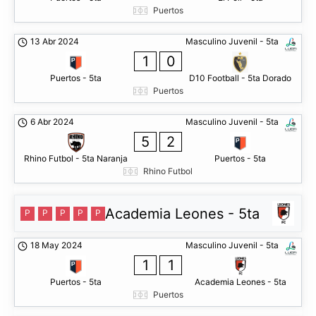
Puertos
13 Abr 2024
Masculino Juvenil - 5ta
1
0
Puertos - 5ta
D10 Football - 5ta Dorado
Puertos
6 Abr 2024
Masculino Juvenil - 5ta
5
2
Rhino Futbol - 5ta Naranja
Puertos - 5ta
Rhino Futbol
Academia Leones - 5ta
P
P
P
P
P
18 May 2024
Masculino Juvenil - 5ta
1
1
Puertos - 5ta
Academia Leones - 5ta
Puertos