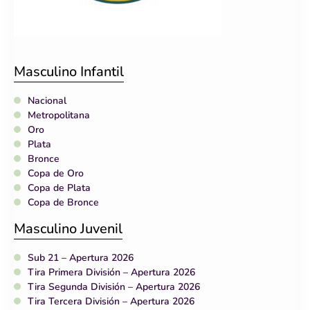
Masculino Infantil
Nacional
Metropolitana
Oro
Plata
Bronce
Copa de Oro
Copa de Plata
Copa de Bronce
Masculino Juvenil
Sub 21 – Apertura 2026
Tira Primera División – Apertura 2026
Tira Segunda División – Apertura 2026
Tira Tercera División – Apertura 2026