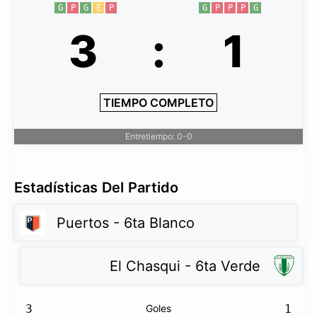
G
P
G
E
P
G
P
P
P
G
3
:
1
TIEMPO COMPLETO
Entretiempo: 0-0
Estadísticas Del Partido
Puertos - 6ta Blanco
El Chasqui - 6ta Verde
3
Goles
1