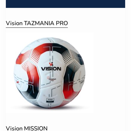
Vision TAZMANIA PRO
Vision MISSION