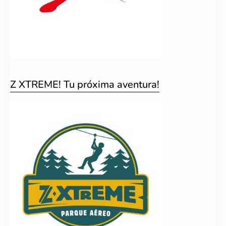
Z XTREME! Tu próxima aventura!