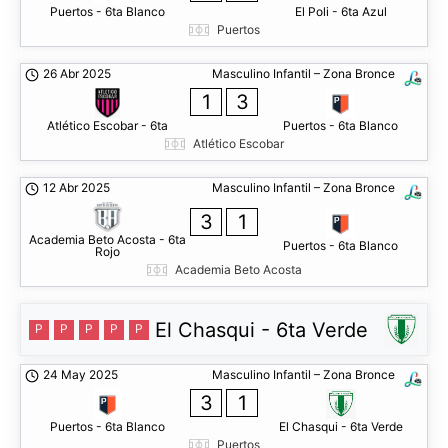
Puertos - 6ta Blanco
El Poli - 6ta Azul
Puertos
26 Abr 2025
Masculino Infantil – Zona Bronce
1
3
Atlético Escobar - 6ta
Puertos - 6ta Blanco
Atlético Escobar
12 Abr 2025
Masculino Infantil – Zona Bronce
3
1
Academia Beto Acosta - 6ta
Puertos - 6ta Blanco
Rojo
Academia Beto Acosta
El Chasqui - 6ta Verde
P
P
P
P
P
24 May 2025
Masculino Infantil – Zona Bronce
3
1
Puertos - 6ta Blanco
El Chasqui - 6ta Verde
Puertos