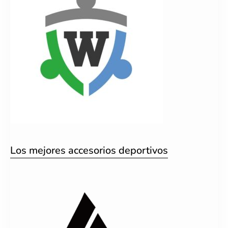
Los mejores accesorios deportivos