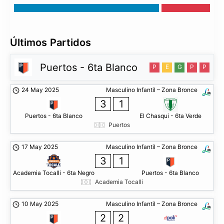
Últimos Partidos
Puertos - 6ta Blanco
P
E
G
P
P
24 May 2025
Masculino Infantil – Zona Bronce
3
1
Puertos - 6ta Blanco
El Chasqui - 6ta Verde
Puertos
17 May 2025
Masculino Infantil – Zona Bronce
3
1
Academia Tocalli - 6ta Negro
Puertos - 6ta Blanco
Academia Tocalli
10 May 2025
Masculino Infantil – Zona Bronce
2
2