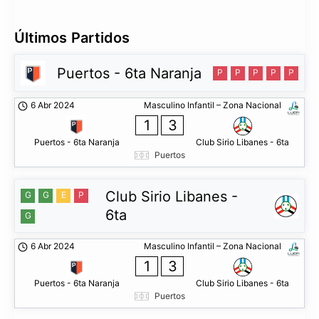
Últimos Partidos
Puertos - 6ta Naranja
P
P
P
P
P
6 Abr 2024
Masculino Infantil – Zona Nacional
1
3
Puertos - 6ta Naranja
Club Sirio Libanes - 6ta
Puertos
Club Sirio Libanes -
G
G
E
P
6ta
G
6 Abr 2024
Masculino Infantil – Zona Nacional
1
3
Puertos - 6ta Naranja
Club Sirio Libanes - 6ta
Puertos