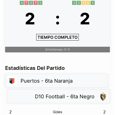
G
P
G
P
G
G
G
E
E
G
2
:
2
TIEMPO COMPLETO
Entretiempo: 0-0
Estadísticas Del Partido
Puertos - 6ta Naranja
D10 Football - 6ta Negro
2
Goles
2