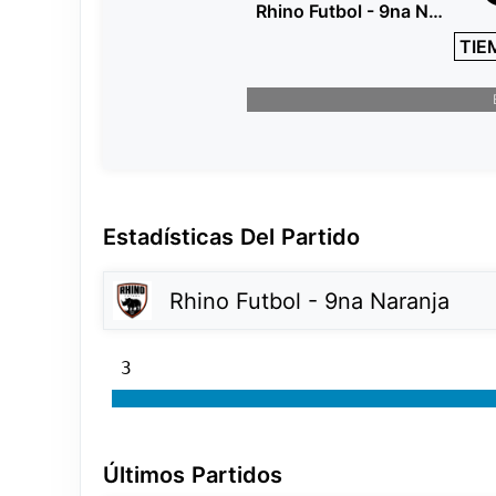
Rhino Futbol - 9na Naranja
TIE
Estadísticas Del Partido
Rhino Futbol - 9na Naranja
3
Últimos Partidos