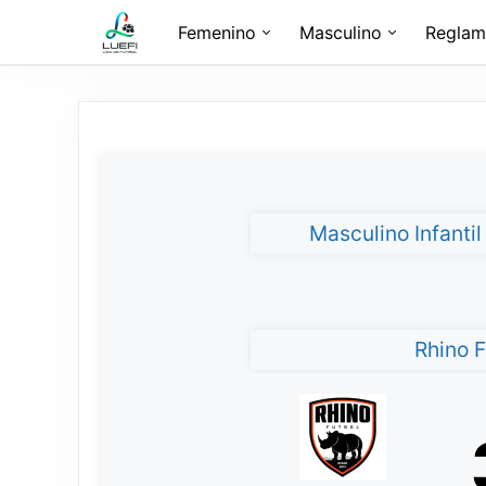
Femenino
Masculino
Reglam
Masculino Infanti
Rhino F