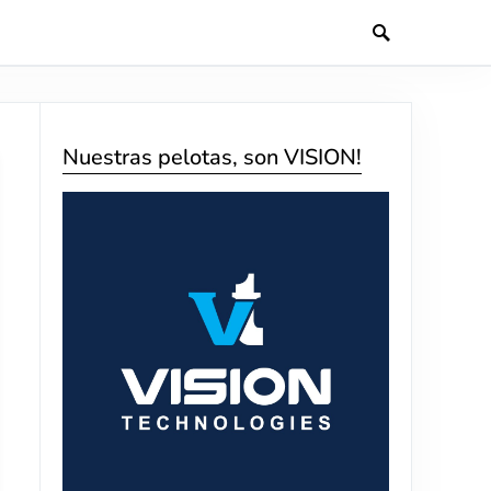
Nuestras pelotas, son VISION!