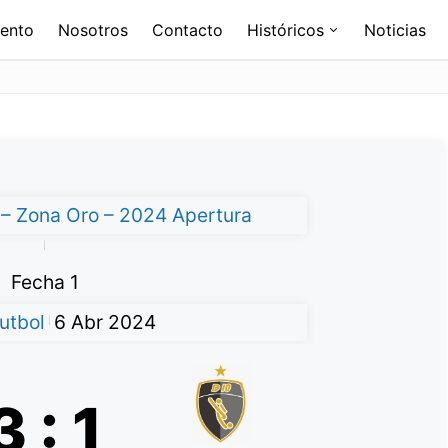
ento
Nosotros
Contacto
Históricos
Noticias
l – Zona Oro – 2024 Apertura
|
Fecha 1
utbol
6 Abr 2024
|
3
:
1