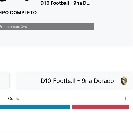
D10 Football - 9na Dorado
MPO COMPLETO
Entretiempo: 0-0
D10 Football - 9na Dorado
Goles
1