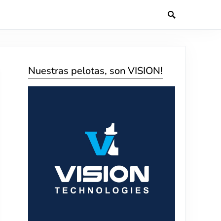
Nuestras pelotas, son VISION!