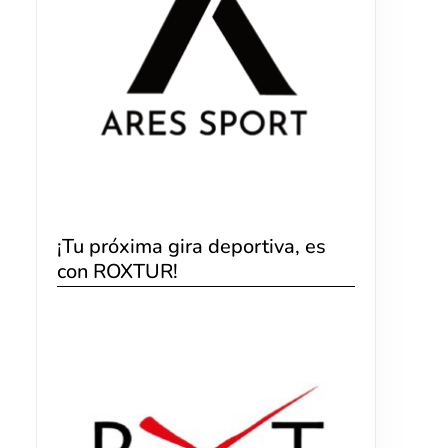
¡Tu próxima gira deportiva, es
con ROXTUR!