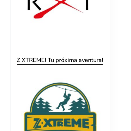
Z XTREME! Tu próxima aventura!