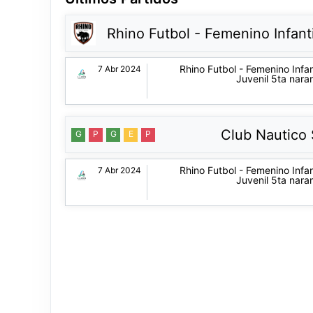
Rhino Futbol - Femenino Infanti
Rhino Futbol - Femenino Infan
7 Abr 2024
Juvenil 5ta nara
Club Nautico S
G
P
G
E
P
Rhino Futbol - Femenino Infan
7 Abr 2024
Juvenil 5ta nara