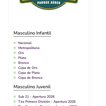
Masculino Infantil
Nacional
Metropolitana
Oro
Plata
Bronce
Copa de Oro
Copa de Plata
Copa de Bronce
Masculino Juvenil
Sub 21 – Apertura 2026
Tira Primera División – Apertura 2026