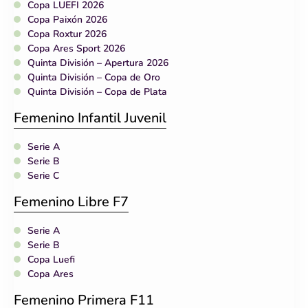
Copa LUEFI 2026
Copa Paixón 2026
Copa Roxtur 2026
Copa Ares Sport 2026
Quinta División – Apertura 2026
Quinta División – Copa de Oro
Quinta División – Copa de Plata
Femenino Infantil Juvenil
Serie A
Serie B
Serie C
Femenino Libre F7
Serie A
Serie B
Copa Luefi
Copa Ares
Femenino Primera F11