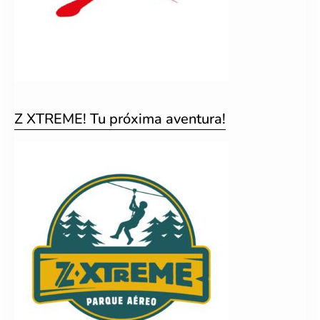
Z XTREME! Tu próxima aventura!