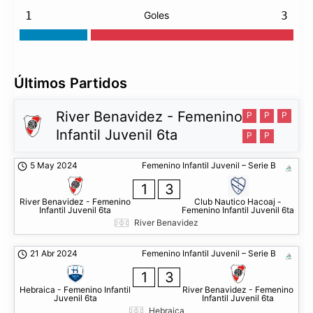
1
Goles
3
Últimos Partidos
River Benavidez - Femenino
P
P
P
Infantil Juvenil 6ta
P
P
5 May 2024
Femenino Infantil Juvenil – Serie B
1
3
River Benavidez - Femenino
Club Nautico Hacoaj -
Infantil Juvenil 6ta
Femenino Infantil Juvenil 6ta
River Benavidez
21 Abr 2024
Femenino Infantil Juvenil – Serie B
1
3
Hebraica - Femenino Infantil
River Benavidez - Femenino
Juvenil 6ta
Infantil Juvenil 6ta
Hebraica