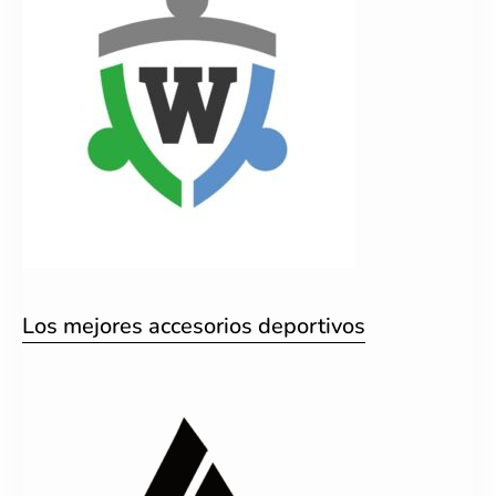
Los mejores accesorios deportivos