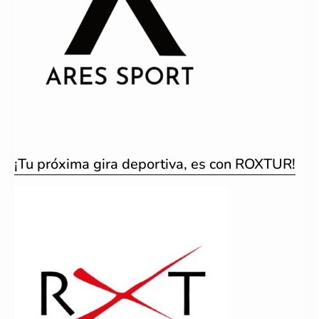
¡Tu próxima gira deportiva, es con ROXTUR!