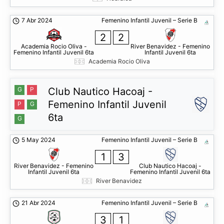
7 Abr 2024
Femenino Infantil Juvenil – Serie B
2
2
Academia Rocio Oliva -
River Benavidez - Femenino
Femenino Infantil Juvenil 6ta
Infantil Juvenil 6ta
Academia Rocio Oliva
Club Nautico Hacoaj -
G
P
Femenino Infantil Juvenil
P
G
6ta
G
5 May 2024
Femenino Infantil Juvenil – Serie B
1
3
River Benavidez - Femenino
Club Nautico Hacoaj -
Infantil Juvenil 6ta
Femenino Infantil Juvenil 6ta
River Benavidez
21 Abr 2024
Femenino Infantil Juvenil – Serie B
3
1