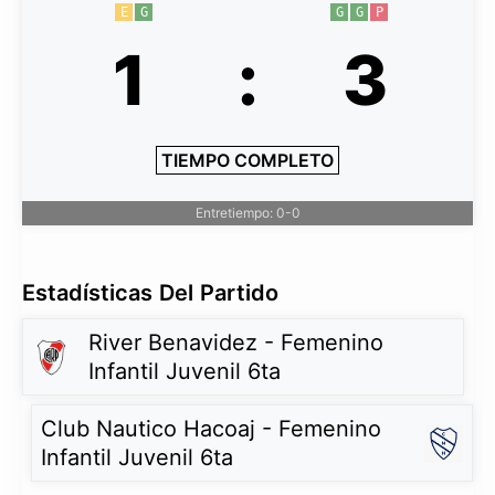
E
G
G
G
P
1
:
3
TIEMPO COMPLETO
Entretiempo: 0-0
Estadísticas Del Partido
River Benavidez - Femenino
Infantil Juvenil 6ta
Club Nautico Hacoaj - Femenino
Infantil Juvenil 6ta