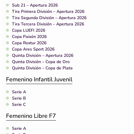
Sub 21 – Apertura 2026
Tira Primera División – Apertura 2026
Tira Segunda División – Apertura 2026
Tira Tercera División – Apertura 2026
Copa LUEFI 2026
Copa Paixón 2026
Copa Roxtur 2026
Copa Ares Sport 2026
Quinta División – Apertura 2026
Quinta División – Copa de Oro
Quinta División – Copa de Plata
Femenino Infantil Juvenil
Serie A
Serie B
Serie C
Femenino Libre F7
Serie A