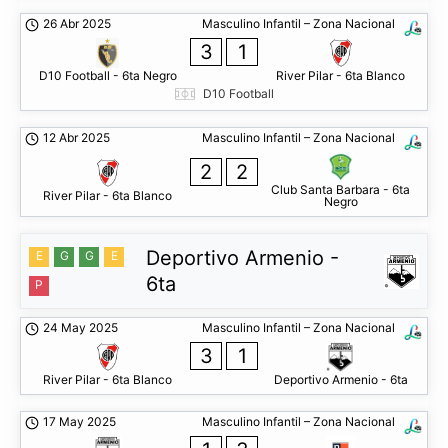
26 Abr 2025
Masculino Infantil – Zona Nacional
3
1
D10 Football - 6ta Negro
River Pilar - 6ta Blanco
D10 Football
12 Abr 2025
Masculino Infantil – Zona Nacional
2
2
Club Santa Barbara - 6ta
River Pilar - 6ta Blanco
Negro
Deportivo Armenio -
E
G
G
E
6ta
P
24 May 2025
Masculino Infantil – Zona Nacional
3
1
River Pilar - 6ta Blanco
Deportivo Armenio - 6ta
17 May 2025
Masculino Infantil – Zona Nacional