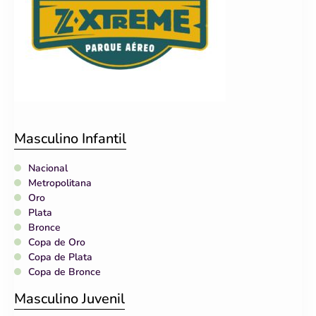
Masculino Infantil
Nacional
Metropolitana
Oro
Plata
Bronce
Copa de Oro
Copa de Plata
Copa de Bronce
Masculino Juvenil