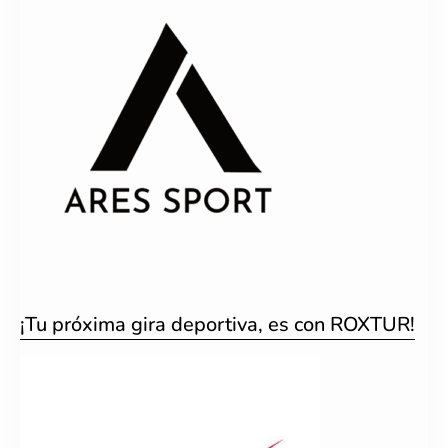
¡Tu próxima gira deportiva, es con ROXTUR!