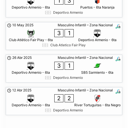
1
3
Deportivo Armenio - 6ta
Puertos - 6ta Naranja
Deportivo Armenio
10 May 2025
Masculino Infantil – Zona Nacional
3
1
Club Atlético Fair Play - 6ta
Deportivo Armenio - 6ta
Club Atletico Fair Play
26 Abr 2025
Masculino Infantil – Zona Nacional
3
1
Deportivo Armenio - 6ta
SB5 Sarmiento - 6ta
Deportivo Armenio
12 Abr 2025
Masculino Infantil – Zona Nacional
2
2
Deportivo Armenio - 6ta
River Tortuguitas - 6ta Negro
Deportivo Armenio