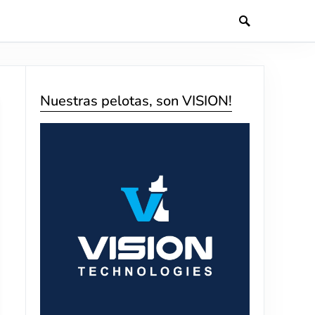
Nuestras pelotas, son VISION!