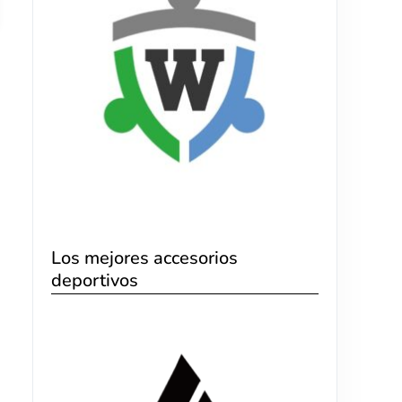
Los mejores accesorios
deportivos