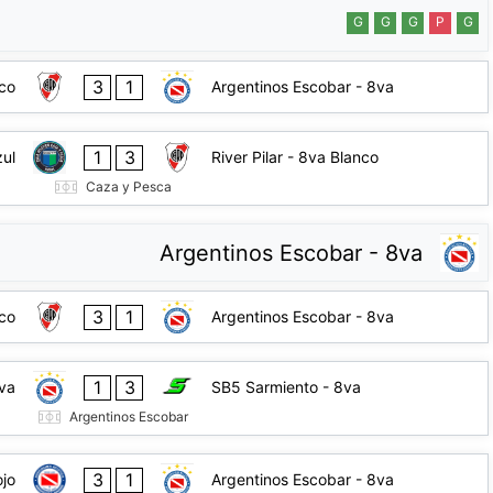
G
G
G
P
G
3
1
nco
Argentinos Escobar - 8va
1
3
ul
River Pilar - 8va Blanco
Caza y Pesca
Argentinos Escobar - 8va
3
1
nco
Argentinos Escobar - 8va
1
3
8va
SB5 Sarmiento - 8va
Argentinos Escobar
3
1
ojo
Argentinos Escobar - 8va