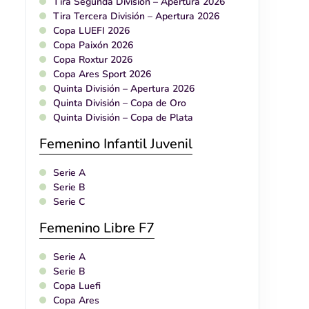
Tira Segunda División – Apertura 2026
Tira Tercera División – Apertura 2026
Copa LUEFI 2026
Copa Paixón 2026
Copa Roxtur 2026
Copa Ares Sport 2026
Quinta División – Apertura 2026
Quinta División – Copa de Oro
Quinta División – Copa de Plata
Femenino Infantil Juvenil
Serie A
Serie B
Serie C
Femenino Libre F7
Serie A
Serie B
Copa Luefi
Copa Ares