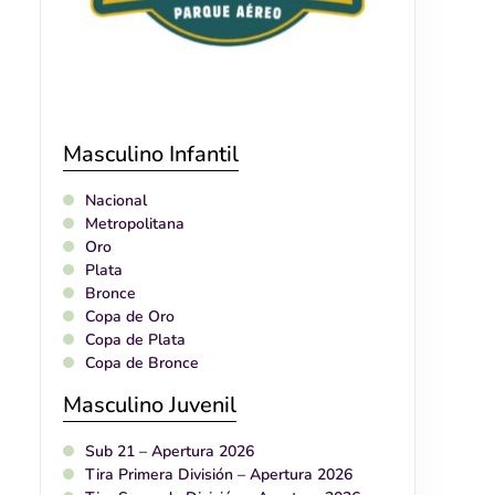
Masculino Infantil
Nacional
Metropolitana
Oro
Plata
Bronce
Copa de Oro
Copa de Plata
Copa de Bronce
Masculino Juvenil
Sub 21 – Apertura 2026
Tira Primera División – Apertura 2026