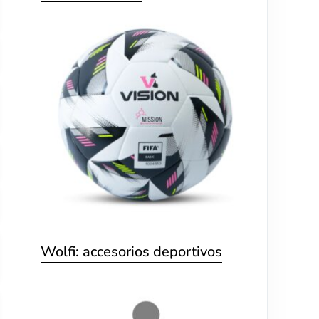
Wolfi: accesorios deportivos