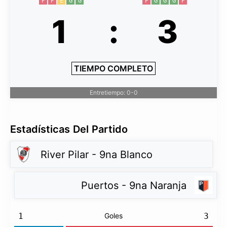
P
P
E
G
G
P
G
G
G
P
1
:
3
TIEMPO COMPLETO
Entretiempo: 0-0
Estadísticas Del Partido
River Pilar - 9na Blanco
Puertos - 9na Naranja
1
Goles
3