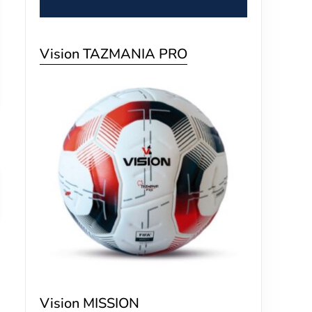
Vision TAZMANIA PRO
Vision MISSION