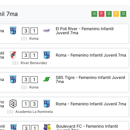
nil 7ma
G
P
G
E
G
El Poli River - Femenino Infantil
3
1
7ma
Juvenil 7ma
Roma
til
3
1
Roma - Femenino Infantil Juvenil 7ma
ma
River Benavidez
SB5 Tigre - Femenino Infantil Juvenil
3
1
7ma
7ma
Roma
no
1
3
Roma - Femenino Infantil Juvenil 7ma
7ma
Academia La Romineta
nil
Boulevard FC - Femenino Infantil
3
1