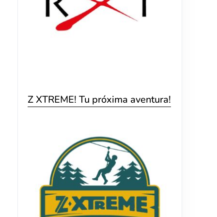
Z XTREME! Tu próxima aventura!