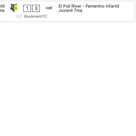
til
El Poli River - Femenino Infantil
1
3
7ma
Juvenil 7ma
Boulevard FC