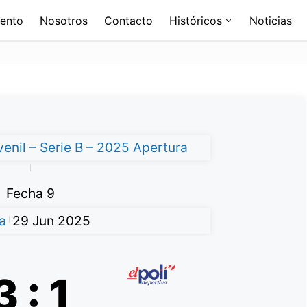
ento
Nosotros
Contacto
Históricos
Noticias
venil – Serie B – 2025 Apertura
|
Fecha 9
a
29 Jun 2025
|
3
:
1