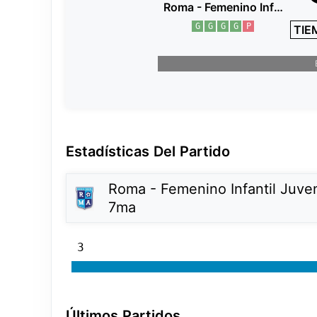
Roma - Femenino Infantil Juvenil 7ma
G
G
G
G
P
TIE
Estadísticas Del Partido
Roma - Femenino Infantil Juven
7ma
3
Últimos Partidos