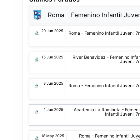
Roma - Femenino Infantil Juve
29 Jun 2025
Roma - Femenino Infantil Juvenil 
River Benavidez - Femenino Infan
15 Jun 2025
Juvenil 7
8 Jun 2025
Roma - Femenino Infantil Juvenil 
Academia La Romineta - Femeni
1 Jun 2025
Infantil Juvenil 
Roma - Femenino Infantil Juve
18 May 2025