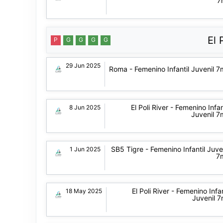
7
El 
P
G
G
G
G
29 Jun 2025
Roma - Femenino Infantil Juvenil 
El Poli River - Femenino Infan
8 Jun 2025
Juvenil 7
SB5 Tigre - Femenino Infantil Juve
1 Jun 2025
7
El Poli River - Femenino Infan
18 May 2025
Juvenil 