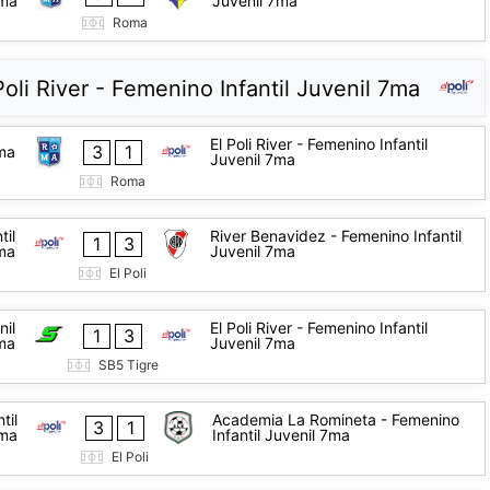
ma
Juvenil 7ma
Roma
Poli River - Femenino Infantil Juvenil 7ma
El Poli River - Femenino Infantil
3
1
7ma
Juvenil 7ma
Roma
til
River Benavidez - Femenino Infantil
1
3
ma
Juvenil 7ma
El Poli
nil
El Poli River - Femenino Infantil
1
3
ma
Juvenil 7ma
SB5 Tigre
til
Academia La Romineta - Femenino
3
1
7ma
Infantil Juvenil 7ma
El Poli