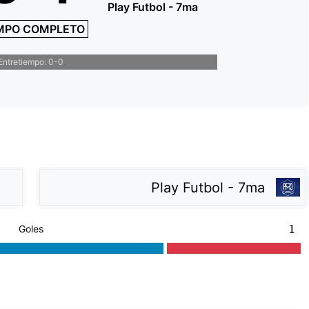
Play Futbol - 7ma
MPO COMPLETO
Entretiempo: 0-0
Play Futbol - 7ma
Goles
1