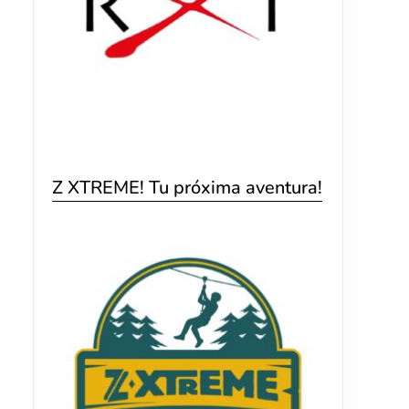
Z XTREME! Tu próxima aventura!