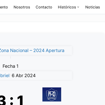
ento
Nosotros
Contacto
Históricos
Noticias
 Zona Nacional – 2024 Apertura
|
Fecha 1
briel
6 Abr 2024
|
3
:
1