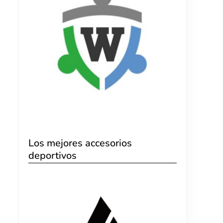
Los mejores accesorios
deportivos