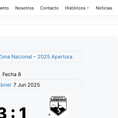
ento
Nosotros
Contacto
Históricos
Noticias
 Zona Nacional – 2025 Apertura
|
Fecha 8
briel
7 Jun 2025
|
3
:
1