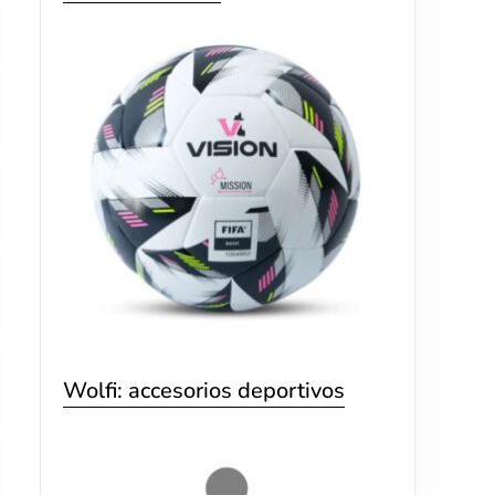
Wolfi: accesorios deportivos