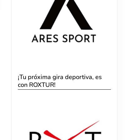
¡Tu próxima gira deportiva, es
con ROXTUR!