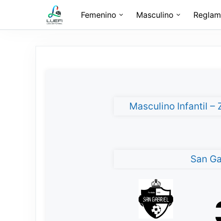
Femenino
Masculino
Reglam
Masculino Infantil –
San Ga