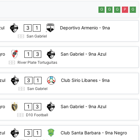
G
G
G
P
G
3
1
zul
Deportivo Armenio - 9na
San Gabriel
1
3
gro
San Gabriel - 9na Azul
River Plate Tortuguitas
3
1
zul
Club Sirio Libanes - 9na
San Gabriel
1
3
gro
San Gabriel - 9na Azul
D10 Football
3
1
zul
Club Santa Barbara - 9na Negro