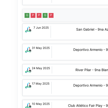
G
P
P
G
P
7 Jun 2025
San Gabriel - 9na A
31 May 2025
Deportivo Armenio - 
24 May 2025
River Pilar - 9na Bla
17 May 2025
Deportivo Armenio - 
10 May 2025
Club Atlético Fair Play - 