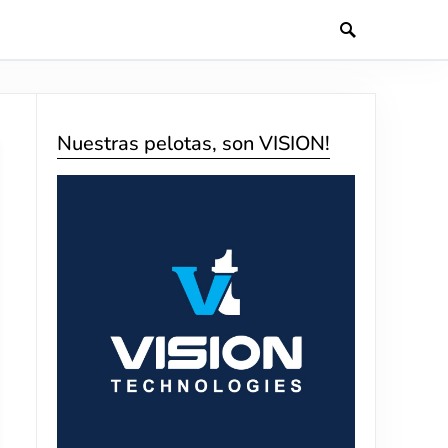
Nuestras pelotas, son VISION!