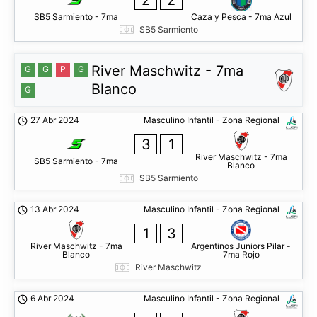
2
2
SB5 Sarmiento - 7ma
Caza y Pesca - 7ma Azul
SB5 Sarmiento
River Maschwitz - 7ma
G
G
P
G
Blanco
G
27 Abr 2024
Masculino Infantil - Zona Regional
3
1
River Maschwitz - 7ma
SB5 Sarmiento - 7ma
Blanco
SB5 Sarmiento
13 Abr 2024
Masculino Infantil - Zona Regional
1
3
River Maschwitz - 7ma
Argentinos Juniors Pilar -
Blanco
7ma Rojo
River Maschwitz
6 Abr 2024
Masculino Infantil - Zona Regional