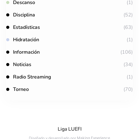
Descanso
(1)
Disciplina
(52)
Estadísticas
(63)
Hidratación
(1)
Información
(106)
Noticias
(34)
Radio Streaming
(1)
Torneo
(70)
Liga LUEFI
Diseñado y desarrollado por
Making Experience