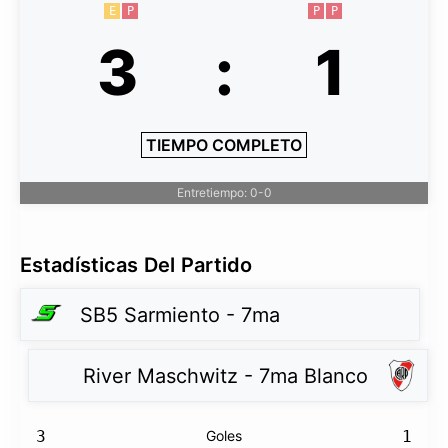
E
P
P
P
3
:
1
TIEMPO COMPLETO
Entretiempo: 0-0
Estadísticas Del Partido
SB5 Sarmiento - 7ma
River Maschwitz - 7ma Blanco
3
Goles
1