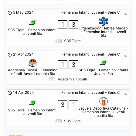
5 May 2024
Femenino Infantil Juvenil – Serie C
1
3
Organización Hebrea Macabi
SB5 Tigre - Femenino Infantil
- Femenino Infantil Juvenil
Juvenil 5ta
5ta
SB5 Tigre
21 Abr 2024
Femenino Infantil Juvenil – Serie C
1
3
Academia Tocalli - Femenino
SB5 Tigre - Femenino Infantil
Infantil Juvenil naranja 5ta
Juvenil 5ta
Academia Tocalli
14 Abr 2024
Femenino Infantil Juvenil – Serie C
3
1
Escuela Deportiva Cataluña -
SB5 Tigre - Femenino Infantil
Femenino Infantil Juvenil
Juvenil 5ta
amarillo 5ta
SB5 Tigre