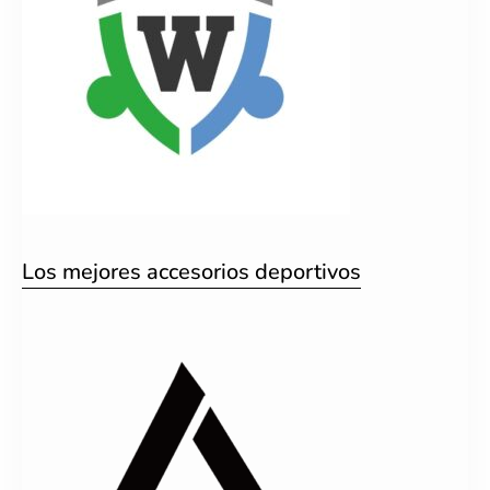
Los mejores accesorios deportivos