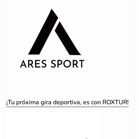
¡Tu próxima gira deportiva, es con ROXTUR!