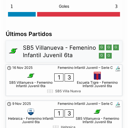
1
Goles
3
Últimos Partidos
SB5 Villanueva - Femenino
G
G
G
Infantil Juvenil 6ta
G
G
16 Nov 2025
Femenino Infantil Juvenil – Serie C
1
3
SB5 Villanueva - Femenino
Escuela Tigre - Femenino
Infantil Juvenil 6ta
Infantil Juvenil 6ta
SB5 Villa Nueva
9 Nov 2025
Femenino Infantil Juvenil – Serie C
1
3
Hebraica - Femenino Infantil
SB5 Villanueva - Femenino
Juvenil 6ta
Infantil Juvenil 6ta
Hebraica