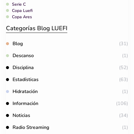
Serie C
Copa Luefi
Copa Ares
Categorías Blog LUEFI
Blog
(31)
Descanso
(1)
Disciplina
(52)
Estadísticas
(63)
Hidratación
(1)
Información
(106)
Noticias
(34)
Radio Streaming
(1)