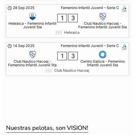
28 Sep 2025
Femenino Infantil Juvenil – Serie C
1
3
Hebraica - Femenino Infantil
Club Nautico Hacoaj -
Juvenil 5ta
Femenino Infantil Juvenil 5ta
Hebraica
14 Sep 2025
Femenino Infantil Juvenil – Serie C
1
3
Club Nautico Hacoaj -
Centro Galicia - Femenino
Femenino Infantil Juvenil 5ta
Infantil Juvenil 5ta
Club Nautico Hacoaj
Nuestras pelotas, son VISION!