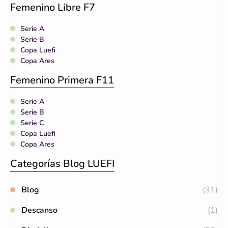
Femenino Libre F7
Serie A
Serie B
Copa Luefi
Copa Ares
Femenino Primera F11
Serie A
Serie B
Serie C
Copa Luefi
Copa Ares
Categorías Blog LUEFI
Blog
(31)
Descanso
(1)