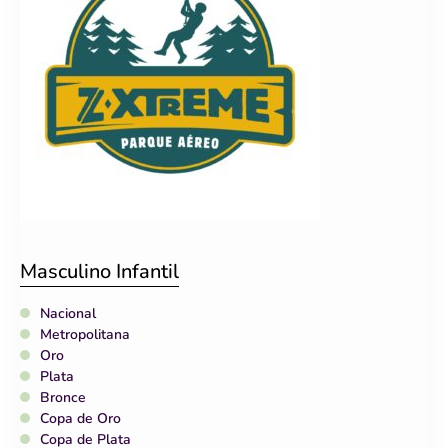
Masculino Infantil
Nacional
Metropolitana
Oro
Plata
Bronce
Copa de Oro
Copa de Plata