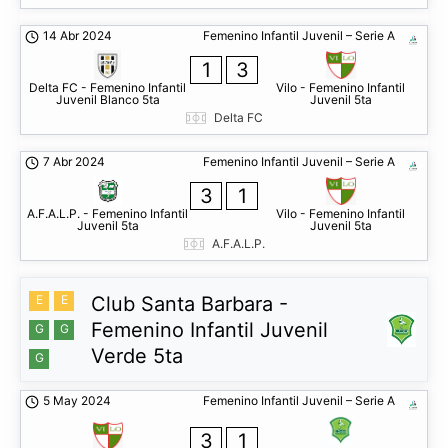
14 Abr 2024
Femenino Infantil Juvenil – Serie A
1
3
Delta FC - Femenino Infantil
Vilo - Femenino Infantil
Juvenil Blanco 5ta
Juvenil 5ta
Delta FC
7 Abr 2024
Femenino Infantil Juvenil – Serie A
3
1
A.F.A.L.P. - Femenino Infantil
Vilo - Femenino Infantil
Juvenil 5ta
Juvenil 5ta
A.F.A.L.P.
Club Santa Barbara -
E
E
Femenino Infantil Juvenil
G
G
Verde 5ta
G
5 May 2024
Femenino Infantil Juvenil – Serie A
3
1