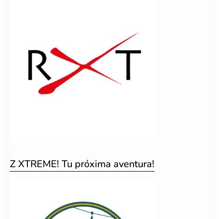
Z XTREME! Tu próxima aventura!