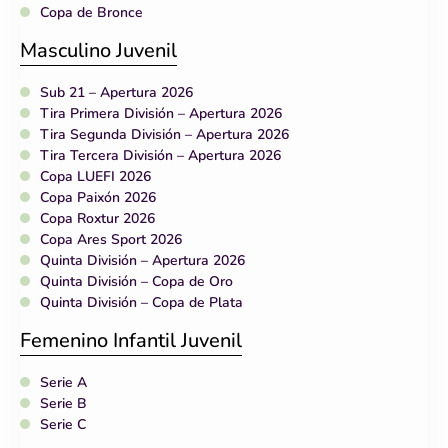
Copa de Bronce
Masculino Juvenil
Sub 21 – Apertura 2026
Tira Primera División – Apertura 2026
Tira Segunda División – Apertura 2026
Tira Tercera División – Apertura 2026
Copa LUEFI 2026
Copa Paixón 2026
Copa Roxtur 2026
Copa Ares Sport 2026
Quinta División – Apertura 2026
Quinta División – Copa de Oro
Quinta División – Copa de Plata
Femenino Infantil Juvenil
Serie A
Serie B
Serie C