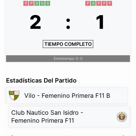
P
P
G
G
G
P
G
P
P
P
2
:
1
TIEMPO COMPLETO
Entretiempo: 0-0
Estadísticas Del Partido
Vilo - Femenino Primera F11 B
Club Nautico San Isidro -
Femenino Primera F11