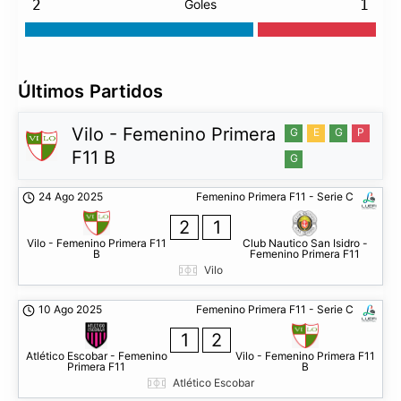
2
Goles
1
Últimos Partidos
Vilo - Femenino Primera
G
E
G
P
F11 B
G
24 Ago 2025
Femenino Primera F11 - Serie C
2
1
Vilo - Femenino Primera F11
Club Nautico San Isidro -
B
Femenino Primera F11
Vilo
10 Ago 2025
Femenino Primera F11 - Serie C
1
2
Atlético Escobar - Femenino
Vilo - Femenino Primera F11
Primera F11
B
Atlético Escobar