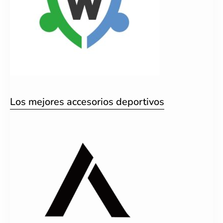
Los mejores accesorios deportivos