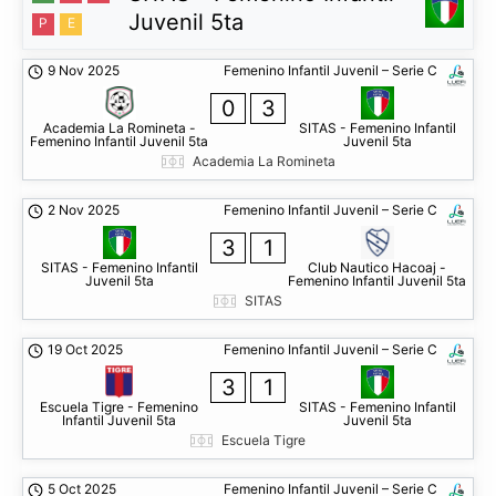
Juvenil 5ta
P
E
9 Nov 2025
Femenino Infantil Juvenil – Serie C
0
3
Academia La Romineta -
SITAS - Femenino Infantil
Femenino Infantil Juvenil 5ta
Juvenil 5ta
Academia La Romineta
2 Nov 2025
Femenino Infantil Juvenil – Serie C
3
1
SITAS - Femenino Infantil
Club Nautico Hacoaj -
Juvenil 5ta
Femenino Infantil Juvenil 5ta
SITAS
19 Oct 2025
Femenino Infantil Juvenil – Serie C
3
1
Escuela Tigre - Femenino
SITAS - Femenino Infantil
Infantil Juvenil 5ta
Juvenil 5ta
Escuela Tigre
5 Oct 2025
Femenino Infantil Juvenil – Serie C