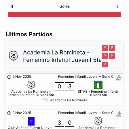
0
Goles
3
Últimos Partidos
P
P
Academia La Romineta -
P
P
Femenino Infantil Juvenil 5ta
P
9 Nov 2025
Femenino Infantil Juvenil – Serie C
0
3
Academia La Romineta -
SITAS - Femenino Infantil
Femenino Infantil Juvenil 5ta
Juvenil 5ta
Academia La Romineta
2 Nov 2025
Femenino Infantil Juvenil – Serie C
3
0
Club Atlético Puerto Nuevo -
Academia La Romineta -