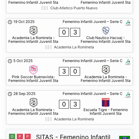
Femenino Infantil Juvenil 5ta
Femenino Infantil Juvenil 5ta
Club Atletico Puerto Nuevo
19 Oct 2025
Femenino Infantil Juvenil – Serie C
0
3
Academia La Romineta -
Club Nautico Hacoaj -
Femenino Infantil Juvenil 5ta
Femenino Infantil Juvenil 5ta
Academia La Romineta
5 Oct 2025
Femenino Infantil Juvenil – Serie C
3
0
Pink Soccer Buenavista-
Academia La Romineta -
Femenino Infantil Juvenil 5ta
Femenino Infantil Juvenil 5ta
28 Sep 2025
Femenino Infantil Juvenil – Serie C
0
3
Academia La Romineta -
Escuela Tigre - Femenino
Femenino Infantil Juvenil 5ta
Infantil Juvenil 5ta
Academia La Romineta
SITAS - Femenino Infantil
G
P
P