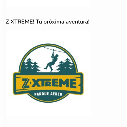
Z XTREME! Tu próxima aventura!