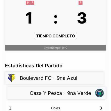
P
P
P
1
:
3
TIEMPO COMPLETO
Entretiempo: 0-0
Estadísticas Del Partido
Boulevard FC - 9na Azul
Caza Y Pesca - 9na Verde
1
Goles
3