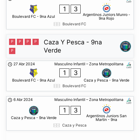
1
3
Argentinos Juniors Munro -
Boulevard FC - 9na Azul
9na Rojo
Boulevard FC
Caza Y Pesca - 9na
P
P
P
P
Verde
P
27 Abr 2024
Masculino Infantil – Zona Metropolitana
1
3
Boulevard FC - 9na Azul
Caza y Pesca - 9na Verde
Boulevard FC
6 Abr 2024
Masculino Infantil – Zona Metropolitana
1
3
Argentinos Juniors San
Caza y Pesca - 9na Verde
Martin - 9na
Caza y Pesca