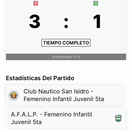
P
G
3
:
1
TIEMPO COMPLETO
Entretiempo: 0-0
Estadísticas Del Partido
Club Nautico San Isidro -
Femenino Infantil Juvenil 5ta
A.F.A.L.P. - Femenino Infantil
Juvenil 5ta