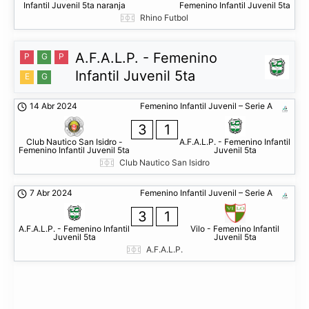
Infantil Juvenil 5ta naranja
Femenino Infantil Juvenil 5ta
Rhino Futbol
A.F.A.L.P. - Femenino
P
G
P
Infantil Juvenil 5ta
E
G
14 Abr 2024
Femenino Infantil Juvenil – Serie A
3
1
Club Nautico San Isidro -
A.F.A.L.P. - Femenino Infantil
Femenino Infantil Juvenil 5ta
Juvenil 5ta
Club Nautico San Isidro
7 Abr 2024
Femenino Infantil Juvenil – Serie A
3
1
A.F.A.L.P. - Femenino Infantil
Vilo - Femenino Infantil
Juvenil 5ta
Juvenil 5ta
A.F.A.L.P.