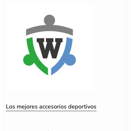
Los mejores accesorios deportivos