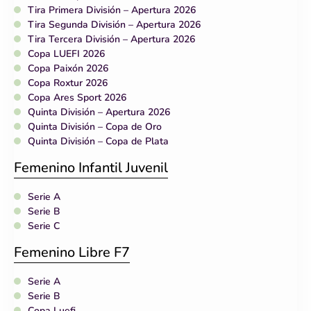
Tira Primera División – Apertura 2026
Tira Segunda División – Apertura 2026
Tira Tercera División – Apertura 2026
Copa LUEFI 2026
Copa Paixón 2026
Copa Roxtur 2026
Copa Ares Sport 2026
Quinta División – Apertura 2026
Quinta División – Copa de Oro
Quinta División – Copa de Plata
Femenino Infantil Juvenil
Serie A
Serie B
Serie C
Femenino Libre F7
Serie A
Serie B
Copa Luefi