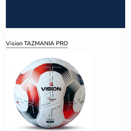
Vision TAZMANIA PRO