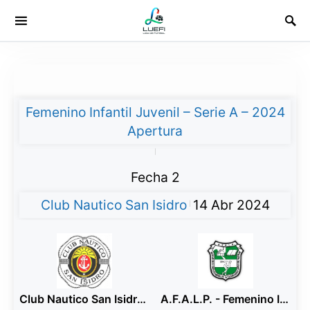
Femenino Infantil Juvenil – Serie A – 2024
Apertura
|
Fecha 2
Club Nautico San Isidro
14 Abr 2024
|
Club Nautico San Isidro - Femenino Infantil Juvenil 5ta
A.F.A.L.P. - Femenino Infantil Juvenil 5ta