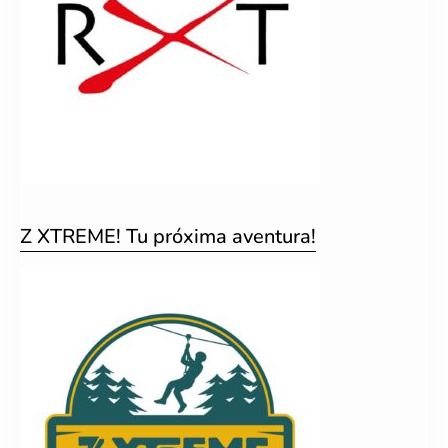
Z XTREME! Tu próxima aventura!