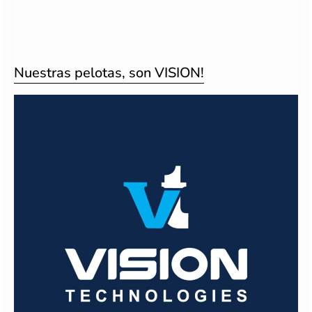
Nuestras pelotas, son VISION!