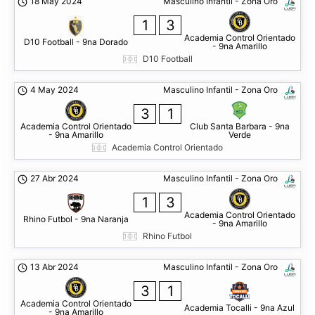
18 May 2024
Masculino Infantil - Zona Oro
1
3
Academia Control Orientado
D10 Football - 9na Dorado
- 9na Amarillo
D10 Football
4 May 2024
Masculino Infantil - Zona Oro
3
1
Academia Control Orientado
Club Santa Barbara - 9na
- 9na Amarillo
Verde
Academia Control Orientado
27 Abr 2024
Masculino Infantil - Zona Oro
1
3
Academia Control Orientado
Rhino Futbol - 9na Naranja
- 9na Amarillo
Rhino Futbol
13 Abr 2024
Masculino Infantil - Zona Oro
3
1
Academia Control Orientado
Academia Tocalli - 9na Azul
- 9na Amarillo