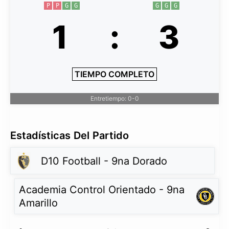
P
P
G
G
G
G
G
1
:
3
TIEMPO COMPLETO
Entretiempo: 0-0
Estadísticas Del Partido
D10 Football - 9na Dorado
Academia Control Orientado - 9na
Amarillo