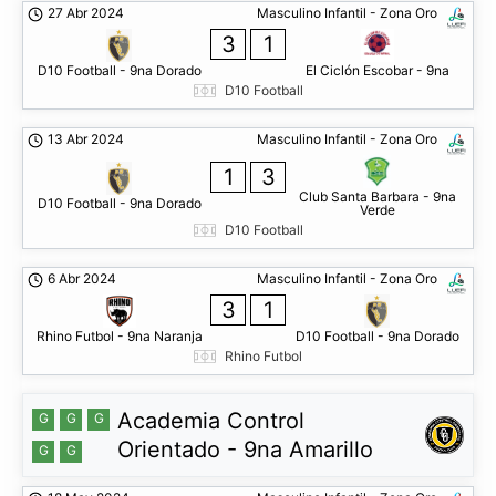
27 Abr 2024
Masculino Infantil - Zona Oro
3
1
D10 Football - 9na Dorado
El Ciclón Escobar - 9na
D10 Football
13 Abr 2024
Masculino Infantil - Zona Oro
1
3
Club Santa Barbara - 9na
D10 Football - 9na Dorado
Verde
D10 Football
6 Abr 2024
Masculino Infantil - Zona Oro
3
1
Rhino Futbol - 9na Naranja
D10 Football - 9na Dorado
Rhino Futbol
Academia Control
G
G
G
Orientado - 9na Amarillo
G
G